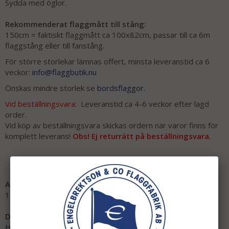
Sydda med öglor.
Rekommenderat flaggmått till stång:
150cm = faktiskt flaggmått ca 100x82cm, passar till ca 6m
flaggstång eller till fanstång.
För större storlekar lämnas offert, minsta leveranstid ca 6
veckor:
info@flaggbutik.nu
Önskas mindre storlek se
bordsflaggor.
Vid beställningsvara:
Leveranstid ca 4-6 veckor efter lagd
order.
Vid köp av beställningsvara skickas ordern när varor finns för
komplett leverans!
Obs! Ej returrätt på beställningsvara.
Artikelnummer:
1145-150
Direktlänk:
Högerklicka och kopiera adressen