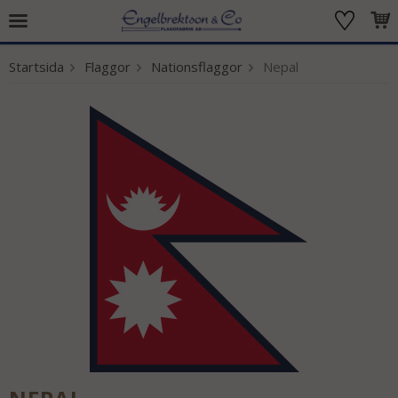
Startsida
Flaggor
Nationsflaggor
Nepal
Produkten har blivit tillagd i varukorgen