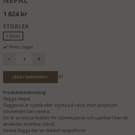
NEPAL
1 624 kr
STORLEK
150cm
Finns i lager
LÄGG I VARUKORG »
Produktbeskrivning:
Flagga Nepal.
Flaggorna är sydda eller trycka på vävd, matt polyester.
Utseendet kan variera.
De är av bästa kvalitet för utomhusbruk och självklart kan de
användas inomhus också.
Denna flagga har en dubbel vimpelform!