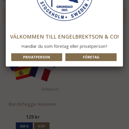
REKOMMENDERADE TILLBEHÖR TILL DENNA
PRODUKT
VÄLKOMMEN TILL ENGELBREKTSON & CO!
Handlar du som företag eller privatperson?
PRIVATPERSON
FÖRETAG
Bordsflagga Nationer
129 kr
INFO
KÖP