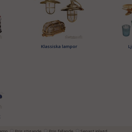
Klassiska lampor
L
g
amn
Pris stigande
Pris fallande
Senast inlagd