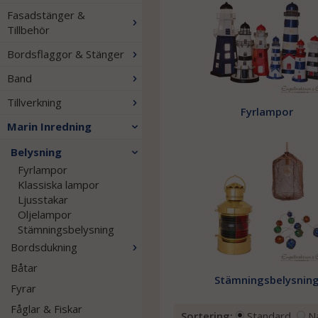
Fasadstänger &
Tillbehör
Bordsflaggor & Stänger
Band
Tillverkning
Fyrlampor
Marin Inredning
Belysning
Fyrlampor
Klassiska lampor
Ljusstakar
Oljelampor
Stämningsbelysning
Bordsdukning
Båtar
Stämningsbelysnin
Fyrar
Fåglar & Fiskar
Sortering:
Standard
N