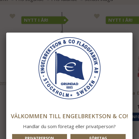
NYTT I ÅR!
NYTT I ÅR!
Flöteslampa Mörkblå
Fyrlampa 
1 695 kr
VÄLKOMMEN TILL ENGELBREKTSON & CO!
INFO
KÖP
INF
Handlar du som företag eller privatperson?
PRIVATPERSON
FÖRETAG
ENDAST I BUTIK