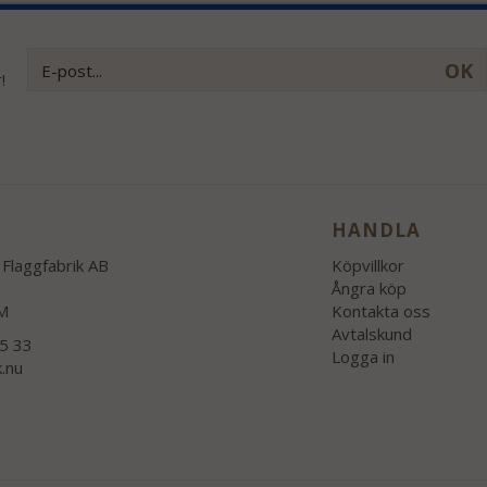
OK
!
HANDLA
Flaggfabrik AB
Köpvillkor
Ångra köp
M
Kontakta oss
Avtalskund
55 33
Logga in
k.nu