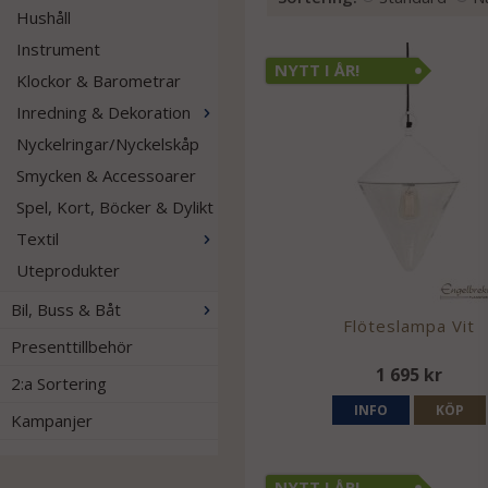
Hushåll
Instrument
NYTT I ÅR!
Klockor & Barometrar
Inredning & Dekoration
Nyckelringar/Nyckelskåp
Smycken & Accessoarer
Spel, Kort, Böcker & Dylikt
Textil
Uteprodukter
Bil, Buss & Båt
Flöteslampa Vit
Presenttillbehör
1 695 kr
2:a Sortering
INFO
KÖP
Kampanjer
NYTT I ÅR!