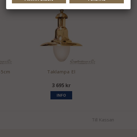
45cm
Taklampa El
3 695 kr
INFO
Till Kassan