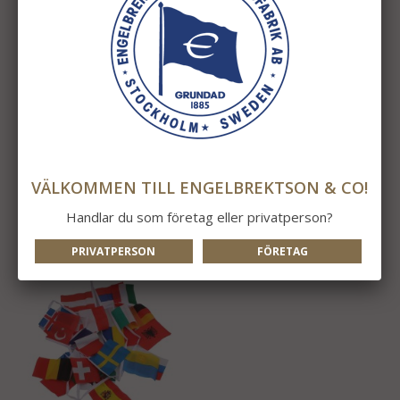
Flaggspel 24 Nationer
Flaggspel Sverige 9m
16m
549 kr
335 kr
VÄLKOMMEN TILL ENGELBREKTSON & CO!
INFO
KÖP
INFO
KÖP
Handlar du som företag eller privatperson?
PRIVATPERSON
FÖRETAG