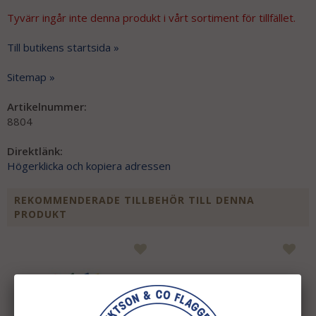
Tyvärr ingår inte denna produkt i vårt sortiment för tillfället.
Till butikens startsida »
Sitemap »
Artikelnummer:
8804
Direktlänk:
Högerklicka och kopiera adressen
REKOMMENDERADE TILLBEHÖR TILL DENNA
PRODUKT