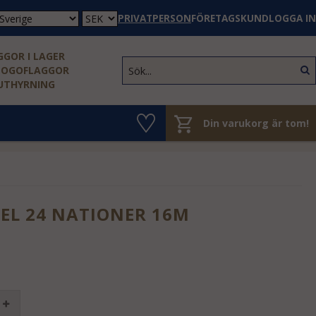
PRIVATPERSON
FÖRETAGSKUND
LOGGA IN
GOR I LAGER
LOGOFLAGGOR
 UTHYRNING
Din varukorg är tom!
EL 24 NATIONER 16M