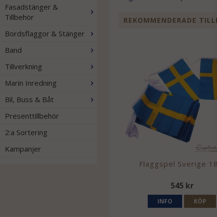
Fasadstänger &
Tillbehör
REKOMMENDERADE TILL
Bordsflaggor & Stänger
Band
Tillverkning
Marin Inredning
Bil, Buss & Båt
Presenttillbehör
2:a Sortering
Kampanjer
Flaggspel Sverige 1
545 kr
INFO
KÖP