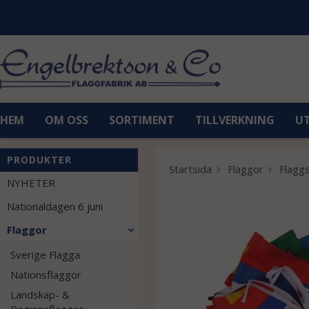
HEM
OM OSS
SORTIMENT
TILLVERKNING
U
PRODUKTER
Startsida
Flaggor
Flaggs
NYHETER
Nationaldagen 6 juni
Flaggor
Sverige Flagga
Nationsflaggor
Landskap- &