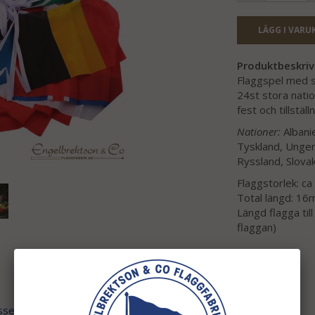
LÄGG I VARU
Produktbeskriv
Flaggspel med s
24st stora natio
fest och tillställ
Nationer:
Albanie
Tyskland, Ungern
Ryssland, Slovak
Flaggstorlek: ca
Total längd: 16
Längd flagga til
flaggan)
ssen