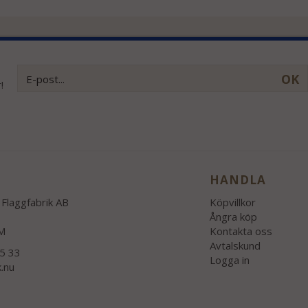
OK
!
HANDLA
Flaggfabrik AB
Köpvillkor
Ångra köp
M
Kontakta oss
Avtalskund
55 33
Logga in
k.nu