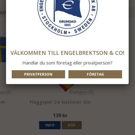
BEHÖR TILL DENNA PRODUKT
VÄLKOMMEN TILL ENGELBREKTSON & CO!
Handlar du som företag eller privatperson?
PRIVATPERSON
FÖRETAG
8m
Flaggspel 24 Nationer 6m
139 kr
INFO
KÖP