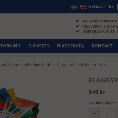
LEVERANS TILL:
ALLA NATIONSFLAG
TILLVERKNING AV 
VI ERBJUDER ÄVEN
THYRNING
TJÄNSTER
FLAGGFAKTA
KONTAKT
pel, Vimpelspel & Signalställ
Flaggspel 24 Nationer 16m
FLAGGSP
549 kr
Finns i lager