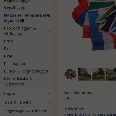
Regionsflaggor
Signalflaggor
Flaggspel, Vimpelspel &
Signalställ
Pappersflaggor &
Viftflaggor
Pride
Pins
Pirat
Raceflaggor
Butiks- & Högtidsflaggor
Klisterdekaler &
Tygmärken
Artikelnummer:
Vimplar
8806
Fanor & Tillbehör
Direktlänk:
Flaggstänger & Tillbehör
Högerklicka och kopiera adre