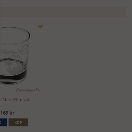
 Glas Plimsoll
169 kr
O
KÖP