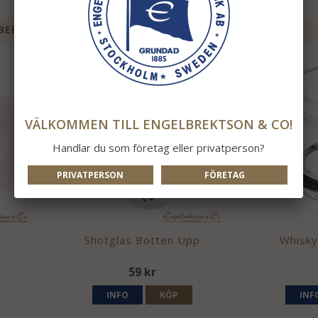
BEHÖR TILL DENNA PRODUKT
VÄLKOMMEN TILL ENGELBREKTSON & CO!
Handlar du som företag eller privatperson?
PRIVATPERSON
FÖRETAG
Shotglas Botten Upp
Whisky
59 kr
INFO
KÖP
INF