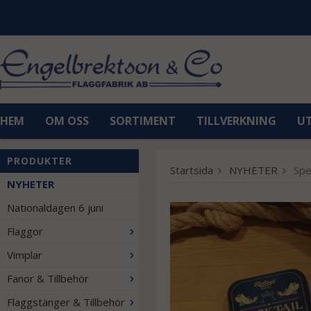
HEM
OM OSS
SORTIMENT
TILLVERKNING
U
PRODUKTER
Startsida
NYHETER
Spe
NYHETER
Nationaldagen 6 juni
Flaggor
Vimplar
Fanor & Tillbehör
Flaggstänger & Tillbehör