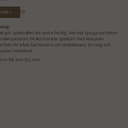
KORG »
ning:
l gör spelkvällen lite extra festlig. Den här tjusiga kortleken
ktailinspiration! 54 illustrerade spelkort med klassiska
erfekt för både bartenders och drinkälskare. En rolig och
i vacker metallask.
0,5cm B8,5cm D2,5cm