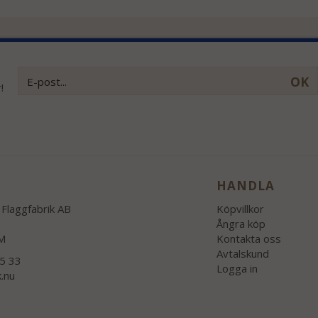
OK
!
HANDLA
Flaggfabrik AB
Köpvillkor
Ångra köp
M
Kontakta oss
Avtalskund
55 33
Logga in
k.nu