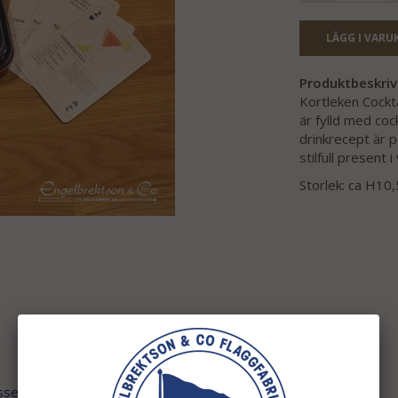
LÄGG I VARU
Produktbeskriv
Kortleken Cocktai
är fylld med coc
drinkrecept är p
stilfull present 
Storlek: ca H1
ssen