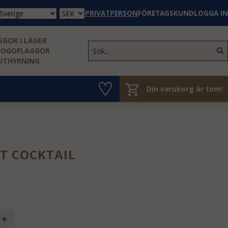
PRIVATPERSON
FÖRETAGSKUND
LOGGA IN
GOR I LAGER
LOGOFLAGGOR
 UTHYRNING
Din varukorg är tom!
T COCKTAIL