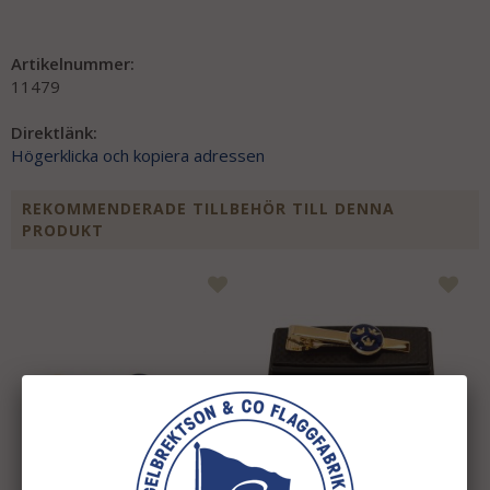
Artikelnummer:
11479
Direktlänk:
Högerklicka och kopiera adressen
REKOMMENDERADE TILLBEHÖR TILL DENNA
PRODUKT