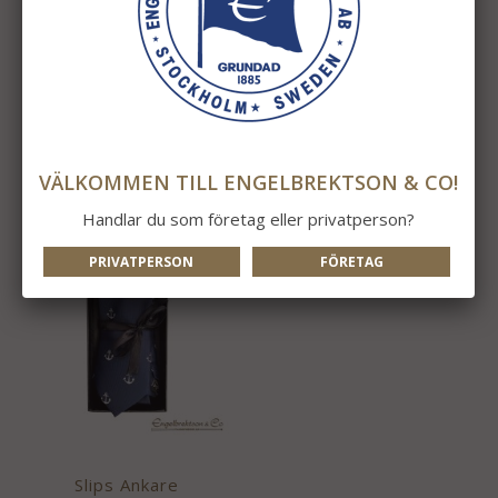
Slipsklämma Tre Kronor
Tre Kronor Set
125 kr
249 kr
INFO
KÖP
INFO
KÖP
VÄLKOMMEN TILL ENGELBREKTSON & CO!
Handlar du som företag eller privatperson?
PRIVATPERSON
FÖRETAG
Slips Ankare