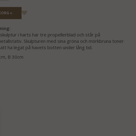
KORG »
ning:
kulptur i harts har tre propellerblad och står på
etallstativ. Skulpturen med sina gröna och mörkbruna toner
 att ha legat på havets botten under lång tid.
44cm, B 30cm