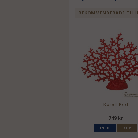
REKOMMENDERADE TILL
Korall Röd
749 kr
INFO
KÖP