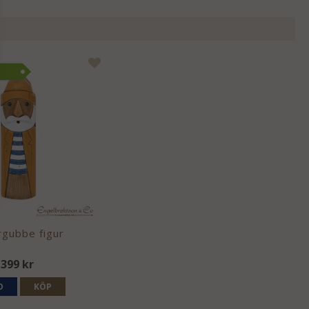
rgubbe figur
399 kr
O
KÖP