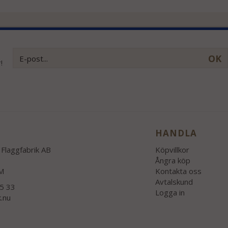
OK
!
HANDLA
Flaggfabrik AB
Köpvillkor
Ångra köp
M
Kontakta oss
Avtalskund
55 33
Logga in
k.nu