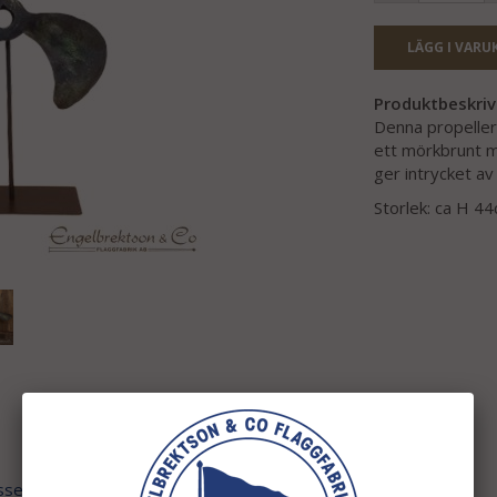
LÄGG I VARU
Produktbeskriv
Denna propellers
ett mörkbrunt m
ger intrycket av
Storlek: ca H 
ssen