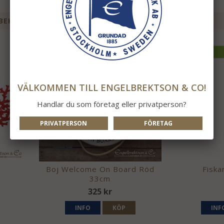
BEHÖR TILL DENNA PRODUKT
NYTT I ÅR!
VÄLKOMMEN TILL ENGELBREKTSON & CO!
Handlar du som företag eller privatperson?
PRIVATPERSON
FÖRETAG
Boj Welcome On Board Röd
Fiska
33cm
325 kr
INFO
KÖP
INF