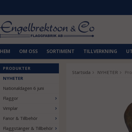
HEM
OM OSS
SORTIMENT
TILLVERKNING
U
PRODUKTER
Startsida
NYHETER
Pro
NYHETER
Nationaldagen 6 juni
Flaggor
Vimplar
Fanor & Tillbehör
Flaggstänger & Tillbehör