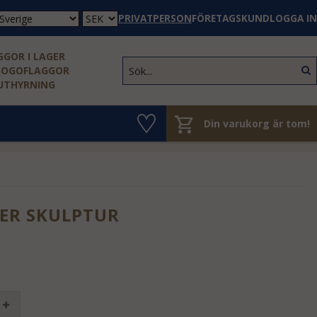
PRIVATPERSON
FÖRETAGSKUND
LOGGA IN
GOR I LAGER
LOGOFLAGGOR
 UTHYRNING
Din varukorg är tom!
ER SKULPTUR