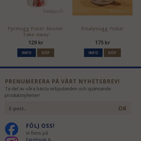
Fyrmugg Pater Noster
Emaljmugg Fiskar
Take Away
129 kr
175 kr
INFO
KÖP
INFO
KÖP
PRENUMERERA PÅ VÅRT NYHETSBREV!
Ta del av våra bästa erbjudanden och spännande
produktnyheter!
OK
FÖLJ OSS!
Vi finns på
Facebook
&