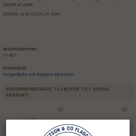
objekt är unikt.
Storlek: ca Ø 6,5cm, H 7cm
Artikelnummer:
11467
Direktlänk:
Högerklicka och kopiera adressen
REKOMMENDERADE TILLBEHÖR TILL DENNA
PRODUKT