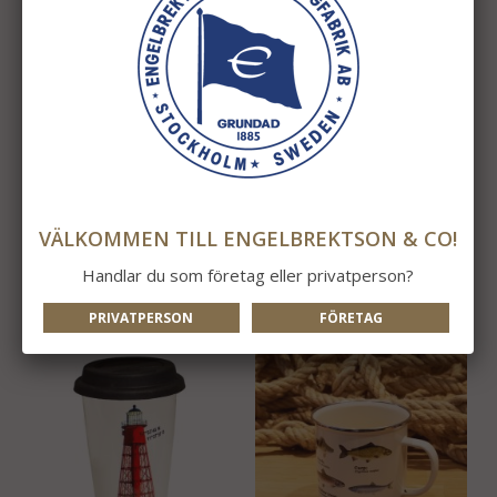
Tekanna med Mugg
Temugg Kompass
Helblå
179 kr
120 kr
VÄLKOMMEN TILL ENGELBREKTSON & CO!
INFO
KÖP
INFO
KÖP
Handlar du som företag eller privatperson?
PRIVATPERSON
FÖRETAG
NYTT I ÅR!