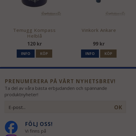
Temugg Kompass
Vinkork Ankare
Helblå
120 kr
99 kr
INFO
KÖP
INFO
KÖP
PRENUMERERA PÅ VÅRT NYHETSBREV!
Ta del av våra bästa erbjudanden och spännande
produktnyheter!
OK
FÖLJ OSS!
Vi finns på