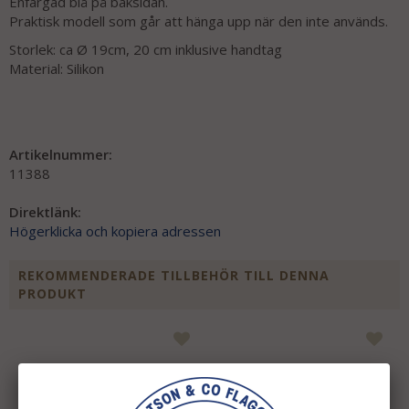
Enfärgad blå på baksidan.
Praktisk modell som går att hänga upp när den inte används.
Storlek: ca Ø 19cm, 20 cm inklusive handtag
Material: Silikon
Artikelnummer:
11388
Direktlänk:
Högerklicka och kopiera adressen
REKOMMENDERADE TILLBEHÖR TILL DENNA
PRODUKT