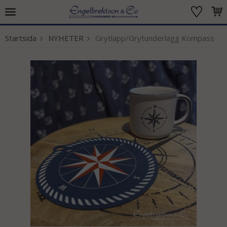
Startsida
NYHETER
Grytlapp/Grytunderlägg Kompass
Produkten har blivit tillagd i varukorgen