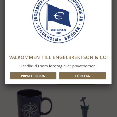
Grytunderlägg Ankare
Glasunderlägg
Mässing
Östkustfyrar Halkfri
295 kr
249 kr
VÄLKOMMEN TILL ENGELBREKTSON & CO!
INFO
KÖP
INFO
KÖP
Handlar du som företag eller privatperson?
PRIVATPERSON
FÖRETAG
NYTT I ÅR!