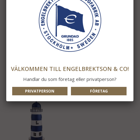
Servetter Svenska
Fyrlampa Rustik
Fyrplatser
59 kr
1 295 kr
VÄLKOMMEN TILL ENGELBREKTSON & CO!
INFO
KÖP
INFO
KÖP
Handlar du som företag eller privatperson?
PRIVATPERSON
FÖRETAG