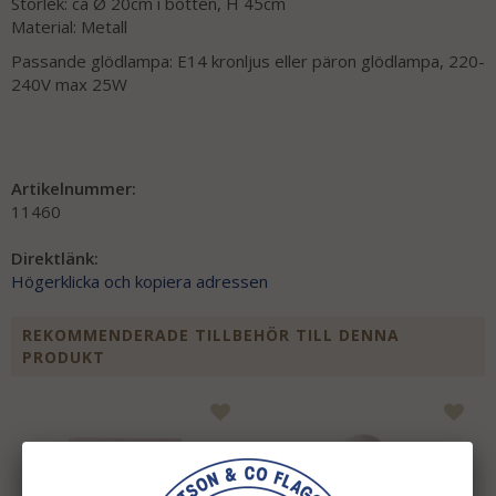
Storlek: ca Ø 20cm i botten, H 45cm
Material: Metall
Passande glödlampa: E14 kronljus eller päron glödlampa, 220-
240V max 25W
Artikelnummer:
11460
Direktlänk:
Högerklicka och kopiera adressen
REKOMMENDERADE TILLBEHÖR TILL DENNA
PRODUKT