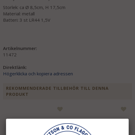
Storlek: ca Ø 8,5cm, H 17,5cm
Material: metall
Batteri: 3 st LR44 1,5V
Artikelnummer:
11472
Direktlänk:
Högerklicka och kopiera adressen
REKOMMENDERADE TILLBEHÖR TILL DENNA
PRODUKT