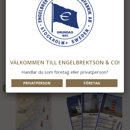
Fyrlampa El Fyrkant
Magnet Fyr
Röd/Vit/Svart 32cm
850 kr
59 kr
VÄLKOMMEN TILL ENGELBREKTSON & CO!
INFO
KÖP
INFO
KÖP
Handlar du som företag eller privatperson?
PRIVATPERSON
FÖRETAG
NYTT I ÅR!
NYTT I ÅR!