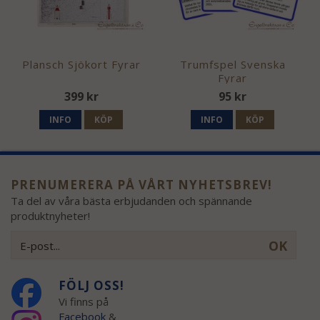
Plansch Sjökort Fyrar
Trumfspel Svenska
Fyrar
399 kr
95 kr
INFO
KÖP
INFO
KÖP
PRENUMERERA PÅ VÅRT NYHETSBREV!
Ta del av våra bästa erbjudanden och spännande
produktnyheter!
OK
FÖLJ OSS!
Vi finns på
Facebook
&