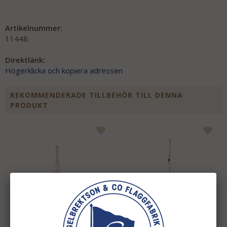
Artikelnummer:
11448
Direktlänk:
Högerklicka och kopiera adressen
REKOMMENDERADE TILLBEHÖR TILL DENNA
PRODUKT