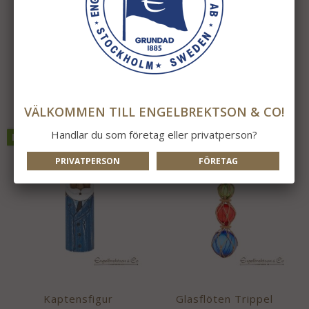
Hänge 4st Fiskar
Girlang med Flöten
195 kr
295 kr
INFO
KÖP
INFO
KÖP
VÄLKOMMEN TILL ENGELBREKTSON & CO!
Handlar du som företag eller privatperson?
NYTT I ÅR!
NYTT I ÅR!
PRIVATPERSON
FÖRETAG
Kaptensfigur
Glasflöten Trippel