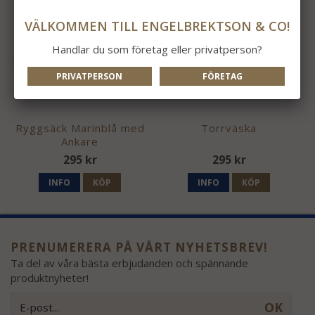
VÄLKOMMEN TILL ENGELBREKTSON & CO!
Handlar du som företag eller privatperson?
PRIVATPERSON
FÖRETAG
Ryggsäck Marinblå med
Torrväska
Ankare
295 kr
295 kr
INFO
KÖP
INFO
KÖP
PRENUMERERA PÅ VÅRT NYHETSBREV!
Ta del av våra bästa erbjudanden och spännande
produktnyheter!
OK