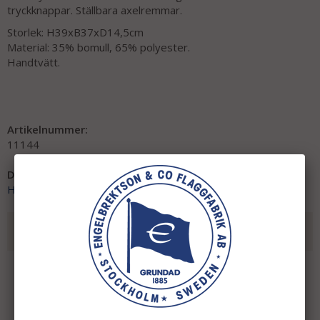
tryckknappar. Ställbara axelremmar.
Storlek: H39xB37xD14,5cm
Material: 35% bomull, 65% polyester.
Handtvätt.
Artikelnummer:
11144
Direktlänk:
Högerklicka och kopiera adressen
REKOMMENDERADE TILLBEHÖR TILL DENNA
PRODUKT