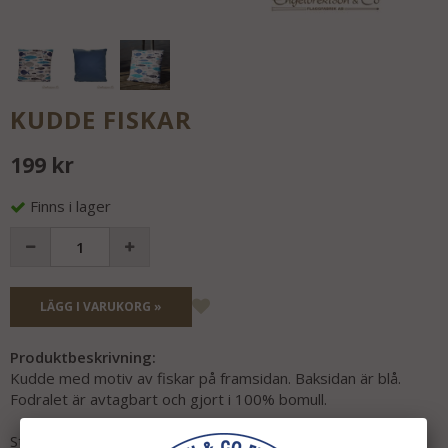
KUDDE FISKAR
199 kr
Finns i lager
LÄGG I VARUKORG »
Produktbeskrivning:
Kudde med motiv av fiskar på framsidan. Baksidan är blå.
Fodralet är avtagbart och gjort i 100% bomull.
Storlek 40 x 40cm.