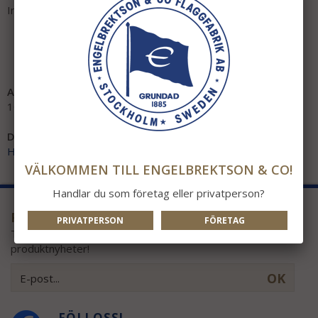
Inkl. innerkudde.
Artikelnummer:
10964
Direktlänk:
Högerklicka och kopiera adressen
VÄLKOMMEN TILL ENGELBREKTSON & CO!
Handlar du som företag eller privatperson?
PRENUMERERA PÅ VÅRT NYHETSBREV!
PRIVATPERSON
FÖRETAG
Ta del av våra bästa erbjudanden och spännande
produktnyheter!
OK
FÖLJ OSS!