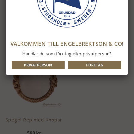
Boj 34 Blå
Rep Hampa 15mm
325 kr
253 kr
INFO
KÖP
INFO
KÖP
VÄLKOMMEN TILL ENGELBREKTSON & CO!
Handlar du som företag eller privatperson?
PRIVATPERSON
FÖRETAG
Spegel Rep med Knopar
590 kr