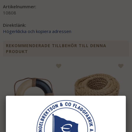
Artikelnummer:
10808
Direktlänk:
Högerklicka och kopiera adressen
REKOMMENDERADE TILLBEHÖR TILL DENNA
PRODUKT