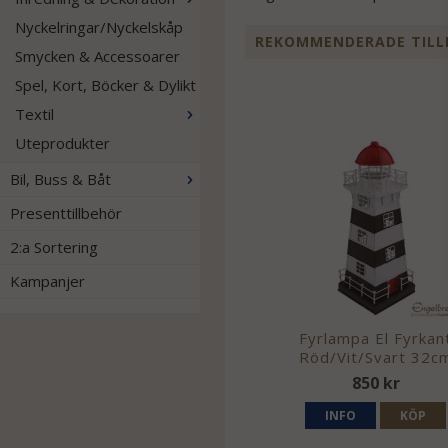
Nyckelringar/Nyckelskåp
REKOMMENDERADE TILL
Smycken & Accessoarer
Spel, Kort, Böcker & Dylikt
Textil
Uteprodukter
Bil, Buss & Båt
Presenttillbehör
2:a Sortering
Kampanjer
Fyrlampa El Fyrkan
Röd/Vit/Svart 32c
850 kr
INFO
KÖP