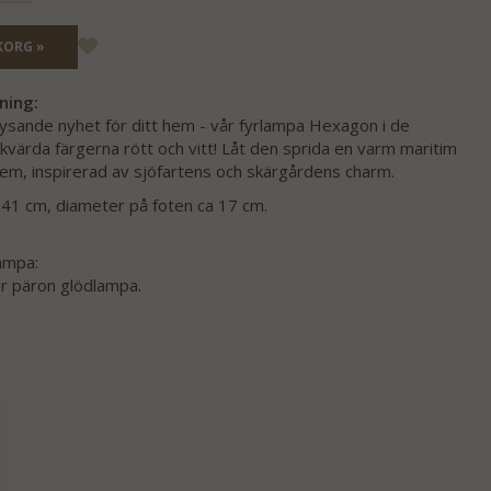
KORG »
ning:
ysande nyhet för ditt hem - vår fyrlampa Hexagon i de
skvärda färgerna rött och vitt! Låt den sprida en varm maritim
hem, inspirerad av sjöfartens och skärgårdens charm.
a 41 cm, diameter på foten ca 17 cm.
.
ampa:
ler päron glödlampa.