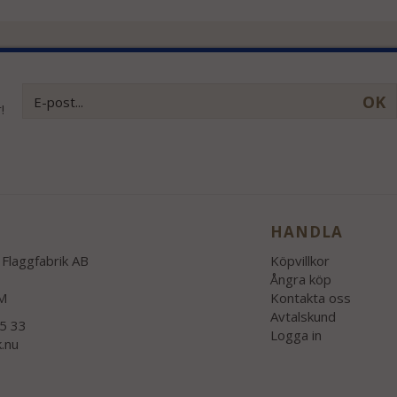
OK
!
HANDLA
Flaggfabrik AB
Köpvillkor
Ångra köp
M
Kontakta oss
Avtalskund
55 33
Logga in
k.nu