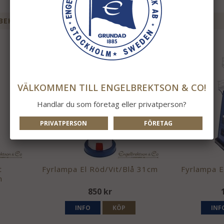
BEHÖR TILL DENNA PRODUKT
VÄLKOMMEN TILL ENGELBREKTSON & CO!
Handlar du som företag eller privatperson?
PRIVATPERSON
FÖRETAG
t
Fyrlampa El Röd/Vit/Blå 31cm
Fyrlampa E
m
850 kr
INFO
KÖP
INF