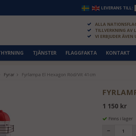
LEVERANS TILL:
ALLA NATIONSFLAG
TILLVERKNING AV 
VI ERBJUDER ÄVEN
THYRNING
TJÄNSTER
FLAGGFAKTA
KONTAKT
Fyrar
Fyrlampa El Hexagon Röd/Vit 41cm
FYRLAMP
1 150 kr
Finns i lager