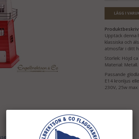
LÄGG I VARU
Produktbeskriv
Upptäck denna l
klassiska och äl
atmosfär i ditt 
Storlek: Höjd c
Material: Metall
Passande glödl
E14 kronljus el
230V, 25w max
ssen