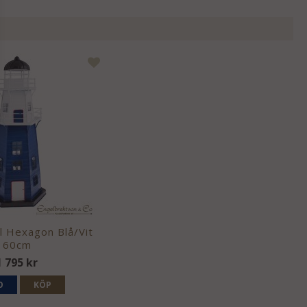
l Hexagon Blå/Vit
60cm
1 795 kr
O
KÖP