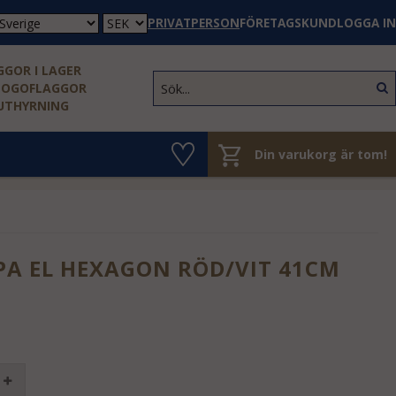
PRIVATPERSON
FÖRETAGSKUND
LOGGA IN
GOR I LAGER
LOGOFLAGGOR
 UTHYRNING
Din varukorg är tom!
A EL HEXAGON RÖD/VIT 41CM