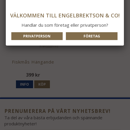
VÄLKOMMEN TILL ENGELBREKTSON & CO!
Handlar du som företag eller privatperson?
PRIVATPERSON
FÖRETAG
Fiskmås Hängande
399 kr
INFO
KÖP
PRENUMERERA PÅ VÅRT NYHETSBREV!
Ta del av våra bästa erbjudanden och spännande
produktnyheter!