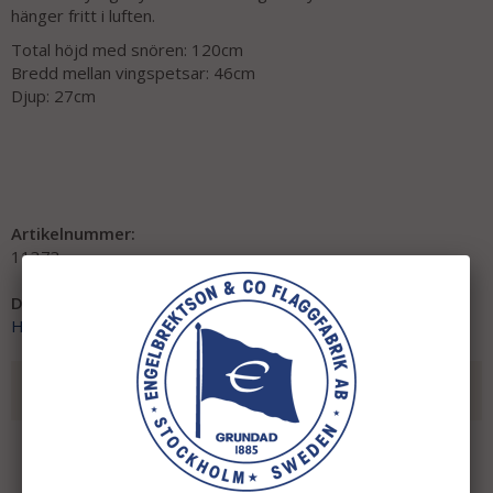
hänger fritt i luften.
Total höjd med snören: 120cm
Bredd mellan vingspetsar: 46cm
Djup: 27cm
Artikelnummer:
11373
Direktlänk:
Högerklicka och kopiera adressen
REKOMMENDERADE TILLBEHÖR TILL DENNA
PRODUKT