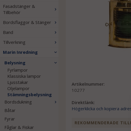
Fasadstänger &
Tillbehör
Bordsflaggor & Stänger
Band
Tillverkning
Marin Inredning
Belysning
Fyrlampor
Klassiska lampor
Ljusstakar
Artikelnummer:
Oljelampor
10277
Stämningsbelysning
Bordsdukning
Direktlänk:
Högerklicka och kopiera adre
Båtar
Fyrar
REKOMMENDERADE TILL
Fåglar & Fiskar