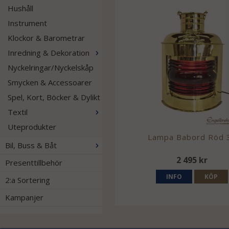
Hushåll
Instrument
Klockor & Barometrar
Inredning & Dekoration
Nyckelringar/Nyckelskåp
Smycken & Accessoarer
Spel, Kort, Böcker & Dylikt
Textil
Uteprodukter
Lampa Babord Röd 
Bil, Buss & Båt
2 495 kr
Presenttillbehör
INFO
KÖP
2:a Sortering
Kampanjer