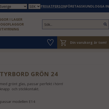
PRIVATPERSON
FÖRETAGSKUND
LOGGA IN
GOR I LAGER
LOGOFLAGGOR
 UTHYRNING
Din varukorg är tom!
TYRBORD GRÖN 24
med grönt glas, passar perfekt i hörn!
knapp och stickkontakt.
passar modellen E14