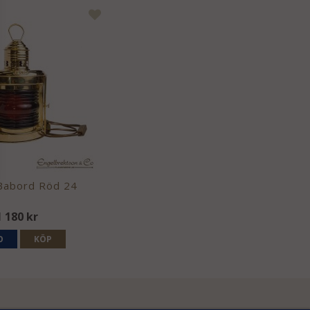
Babord Röd 24
1 180 kr
O
KÖP