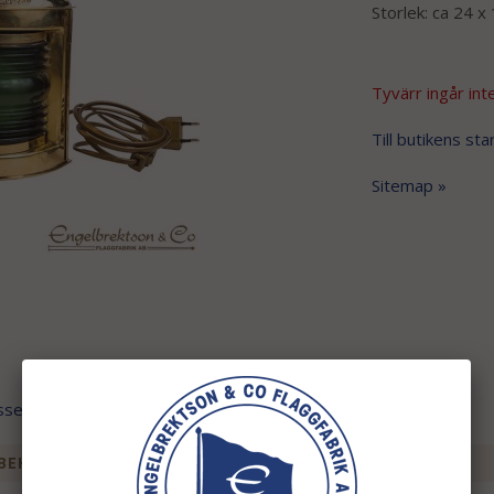
Storlek: ca 24 x
Tyvärr ingår inte
Till butikens sta
Sitemap »
ssen
BEHÖR TILL DENNA PRODUKT