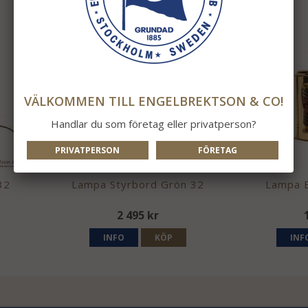
VÄLKOMMEN TILL ENGELBREKTSON & CO!
Handlar du som företag eller privatperson?
PRIVATPERSON
FÖRETAG
32
Lampa Styrbord Grön 32
Lampa 
2 495 kr
INFO
KÖP
INF