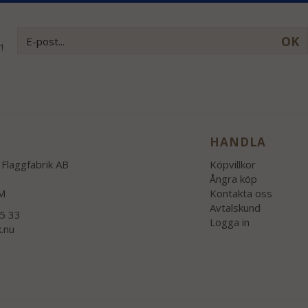
OK
!
HANDLA
Flaggfabrik AB
Köpvillkor
Ångra köp
M
Kontakta oss
Avtalskund
55 33
Logga in
k.nu