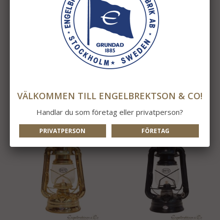
Tratt Svart
Lampolja
49 kr
149 kr
VÄLKOMMEN TILL ENGELBREKTSON & CO!
INFO
KÖP
INFO
KÖP
Handlar du som företag eller privatperson?
PRIVATPERSON
FÖRETAG