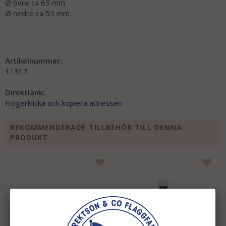
Ø övre ca 65 mm
Ø nedre ca 55 mm
Artikelnummer:
11317
Direktlänk:
Högerklicka och kopiera adressen
REKOMMENDERADE TILLBEHÖR TILL DENNA
PRODUKT