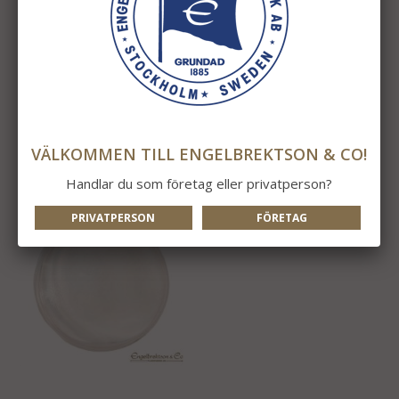
Gallerlampa 22cm Krom
Gallerlampa 22cm
Mässing
1 249 kr
1 149 kr
INFO
KÖP
INFO
KÖP
VÄLKOMMEN TILL ENGELBREKTSON & CO!
Handlar du som företag eller privatperson?
PRIVATPERSON
FÖRETAG