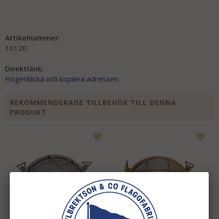
Artikelnummer:
10120
Direktlänk:
Högerklicka och kopiera adressen
REKOMMENDERADE TILLBEHÖR TILL DENNA
PRODUKT