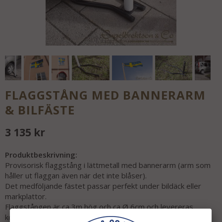
FLAGGSTÅNG MED BANNERARM
& BILFÄSTE
3 135 kr
Produktbeskrivning:
Provisorisk flaggstång i lättmetall med bannerarm (arm som
håller ut flaggan även när det inte blåser).
Det medföljande fästet passar perfekt under bildäck eller
markplattor.
Flaggstången är ca 3m hög och ca Ø 6cm och levereras
komplett med kula, bannerarm, motvikt och fäste.