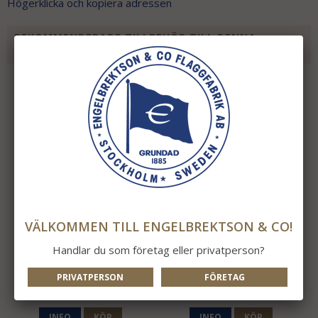
Högerklicka och kopiera adressen
REKOMMENDERADE TILLBEHÖR TILL DENNA
PRODUKT
VÄLKOMMEN TILL ENGELBREKTSON & CO!
Handlar du som företag eller privatperson?
Motvikt 6-12m
Motvikt 14-18M
PRIVATPERSON
FÖRETAG
475 kr
495 kr
INFO
KÖP
INFO
KÖP