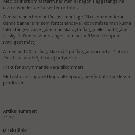
Med bannerbom fastarm har man ej någon flaggstångslina
utan använder detta system istället.
Denna bannerbom är för fast montage. Vi rekommenderar
denna bannerarm som förstahandsval, dock måste man kunna
fälla stången varje gång man ska byta flagga eller ha tillgång
till skylift. Den passar stänger som har ø 65mm i toppen
(vanligast mått).
Armen är 150cm lång. Maxmått på flaggans bredd är 150cm
för att passa. Höjd har ej betydelse.
Frakt för skrymmande vara tillkommer!
Motvikt och slingband köps till separat, se vår butik för dessa
produkter.
Artikelnummer:
4127
Direktlänk: