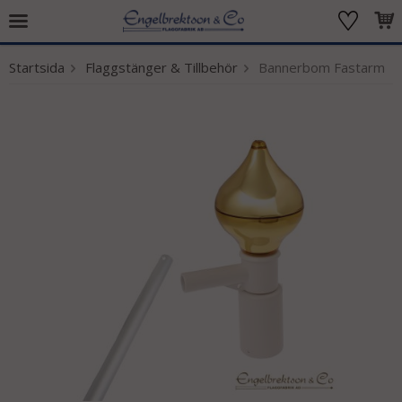
Startsida
Flaggstänger & Tillbehör
Bannerbom Fastarm
Produkten har blivit tillagd i varukorgen