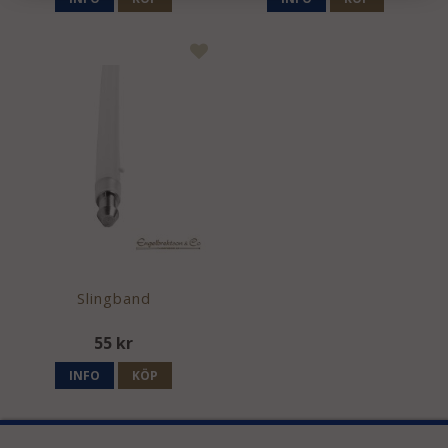
Slingband
55 kr
INFO
KÖP