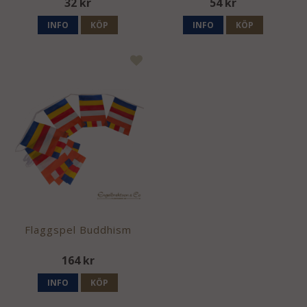
32 kr
54 kr
INFO
KÖP
INFO
KÖP
Flaggspel Buddhism
164 kr
INFO
KÖP