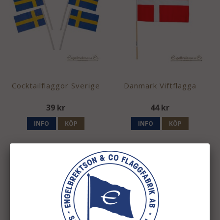
Cocktailflaggor Sverige
Danmark Viftflagga
39 kr
44 kr
INFO
KÖP
INFO
KÖP