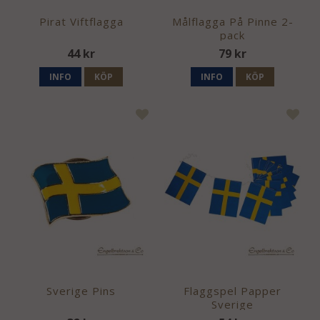
Pirat Viftflagga
Målflagga På Pinne 2-
pack
44 kr
79 kr
INFO
KÖP
INFO
KÖP
Sverige Pins
Flaggspel Papper
Sverige