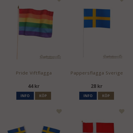
Pride Viftflagga
Pappersflagga Sverige
44 kr
28 kr
INFO
KÖP
INFO
KÖP