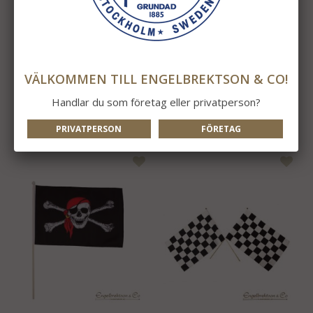
Finland Viftflagga
Norge Viftflagga
VÄLKOMMEN TILL ENGELBREKTSON & CO!
Handlar du som företag eller privatperson?
44 kr
44 kr
INFO
KÖP
INFO
KÖP
PRIVATPERSON
FÖRETAG