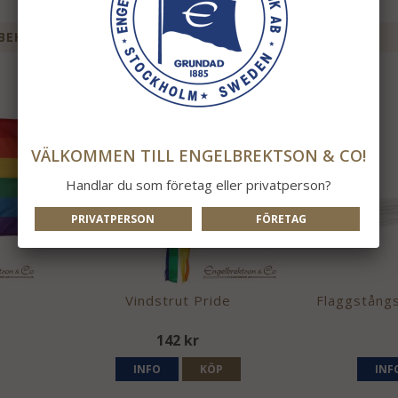
BEHÖR TILL DENNA PRODUKT
VÄLKOMMEN TILL ENGELBREKTSON & CO!
Handlar du som företag eller privatperson?
PRIVATPERSON
FÖRETAG
Vindstrut Pride
Flaggstångs
142 kr
INFO
KÖP
INF