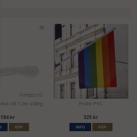
lina till 12m stång
Pride PVC
184 kr
325 kr
O
KÖP
INFO
KÖP