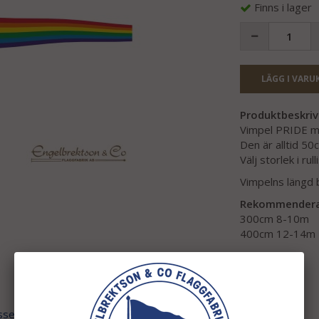
Finns i lager
LÄGG I VARU
Produktbeskriv
Vimpel PRIDE med
Den är alltid 50
Välj storlek i rull
Vimpelns längd 
Rekommenderad 
300cm 8-10m
400cm 12-14m
ssen