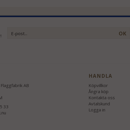
OK
!
HANDLA
Flaggfabrik AB
Köpvillkor
Ångra köp
M
Kontakta oss
Avtalskund
55 33
Logga in
k.nu