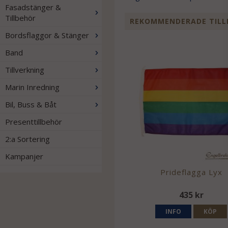
Fasadstänger &
Tillbehör
REKOMMENDERADE TILL
Bordsflaggor & Stänger
Band
Tillverkning
Marin Inredning
Bil, Buss & Båt
Presenttillbehör
2:a Sortering
Kampanjer
Prideflagga Lyx
435 kr
INFO
KÖP