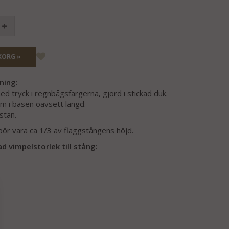
KORG »
ning:
 tryck i regnbågsfärgerna, gjord i stickad duk.
cm i basen oavsett längd.
istan.
bör vara ca 1/3 av flaggstångens höjd.
vimpelstorlek till stång: