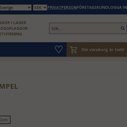
PRIVATPERSON
FÖRETAGSKUND
LOGGA IN
GOR I LAGER
LOGOFLAGGOR
 UTHYRNING
Din varukorg är tom!
IMPEL
0cm