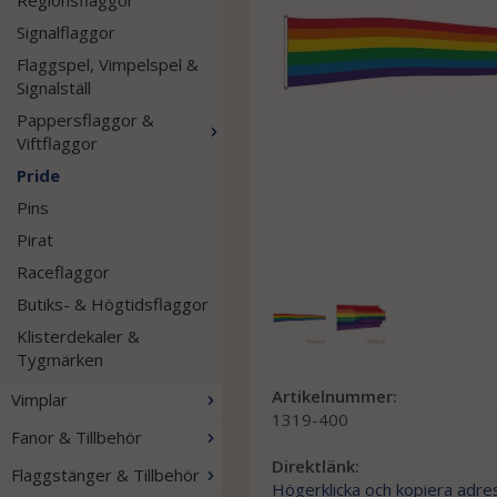
Regionsflaggor
Signalflaggor
Flaggspel, Vimpelspel &
Signalställ
Pappersflaggor &
Viftflaggor
Pride
Pins
Pirat
Raceflaggor
Butiks- & Högtidsflaggor
Klisterdekaler &
Tygmärken
Artikelnummer:
Vimplar
1319-400
Fanor & Tillbehör
Direktlänk:
Flaggstänger & Tillbehör
Högerklicka och kopiera adre