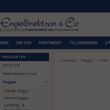
HEM
OM OSS
SORTIMENT
TILLVERKNING
U
PRODUKTER
Startsida
Flaggor
Pride
NYHETER
Nationaldagen 6 juni
Flaggor
Sverige Flagga
Nationsflaggor
Landskap- &