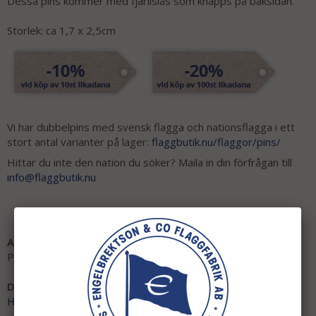
Dessa pins kommer med fjärilslås som knäpps på baksidan.
Storlek: ca 1,7 x 2,5cm
Vi har dubbelpins med svensk flagga och nationsflagga i ett
stort antal varianter på lager:
flaggbutik.nu/flaggor/pins/
Hittar du inte den nation du söker? Maila in din förfrågan till
info@flaggbutik.nu
Artikelnummer:
P1065
Direktlänk:
Högerklicka och kopiera adressen