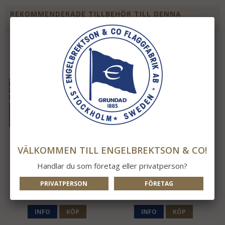
REKOMMENDERADE TILLBEHÖR TILL DENNA
PRODUKT
VÄLKOMMEN TILL ENGELBREKTSON & CO!
Handlar du som företag eller privatperson?
Australien
Pappersflagga
Australien
PRIVATPERSON
FÖRETAG
343 kr
28 kr
INFO
KÖP
INFO
KÖP