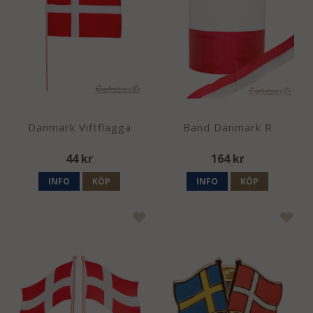
Danmark Viftflagga
Band Danmark R
44 kr
164 kr
INFO
KÖP
INFO
KÖP