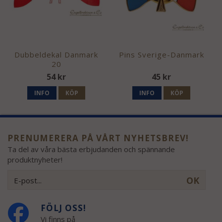
Dubbeldekal Danmark
Pins Sverige-Danmark
20
54 kr
45 kr
INFO
KÖP
INFO
KÖP
PRENUMERERA PÅ VÅRT NYHETSBREV!
Ta del av våra bästa erbjudanden och spännande
produktnyheter!
OK
FÖLJ OSS!
Vi finns på