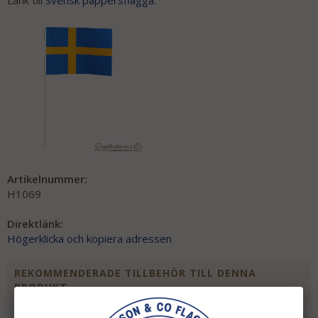
Länk till
Svensk pappersflagga:
Artikelnummer:
H1069
Direktlänk:
Högerklicka och kopiera adressen
REKOMMENDERADE TILLBEHÖR TILL DENNA
PRODUKT