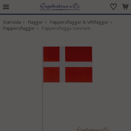
Startsida
Flaggor
Pappersflaggor & Viftflaggor
Produkten har blivit tillagd i varukorgen
Pappersflaggor
Pappersflagga Danmark