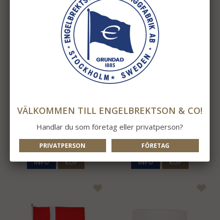
VÄLKOMMEN TILL ENGELBREKTSON & CO!
Danmark Vimpel
Danmark
Handlar du som företag eller privatperson?
275 kr
163 kr
PRIVATPERSON
FÖRETAG
INFO
KÖP
INFO
KÖP