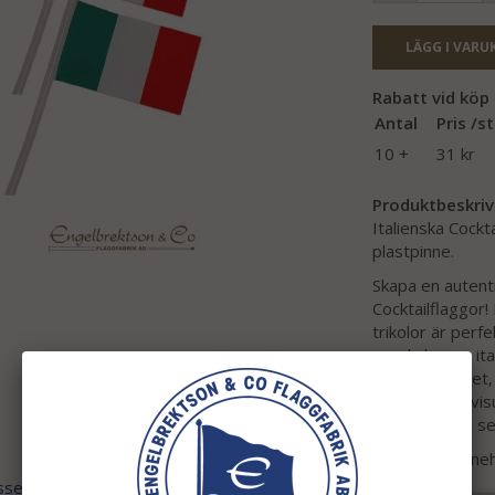
LÄGG I VARU
Rabatt vid köp a
Antal
Pris /st
10 +
31 kr
Produktbeskriv
Italienska Cock
plastpinne.
Skapa en autenti
Cocktailflaggor!
trikolor är perf
om du har en ital
italienska köket,
använda och visu
stämning och se
Varje påse inneh
ssen