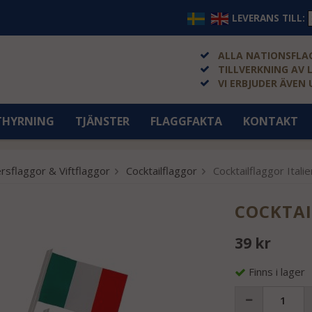
LEVERANS TILL:
ALLA NATIONSFLAG
TILLVERKNING AV 
VI ERBJUDER ÄVEN
THYRNING
TJÄNSTER
FLAGGFAKTA
KONTAKT
rsflaggor & Viftflaggor
Cocktailflaggor
Cocktailflaggor Italie
COCKTAI
39 kr
Finns i lager