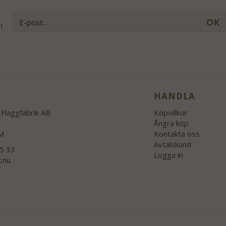
OK
!
HANDLA
Flaggfabrik AB
Köpvillkor
Ångra köp
M
Kontakta oss
Avtalskund
55 33
Logga in
k.nu