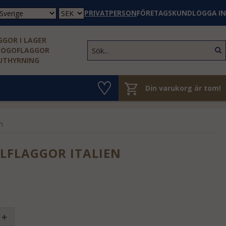
PRIVATPERSON
FÖRETAGSKUND
LOGGA IN
GOR I LAGER
LOGOFLAGGOR
 UTHYRNING
Din varukorg är tom!
n
LFLAGGOR ITALIEN