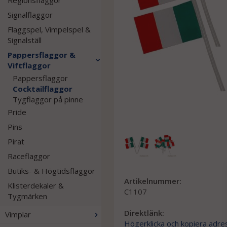
Regionsflaggor
Signalflaggor
Flaggspel, Vimpelspel &
Signalställ
Pappersflaggor &
Viftflaggor
Pappersflaggor
Cocktailflaggor
Tygflaggor på pinne
Pride
Pins
Pirat
Raceflaggor
Butiks- & Högtidsflaggor
Artikelnummer:
Klisterdekaler &
C1107
Tygmärken
Direktlänk:
Vimplar
Högerklicka och kopiera adre