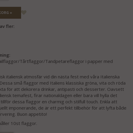
KORG »
v fler:
ning:
tailflaggor/Tårtflaggor/Tandpetareflaggor i papper med
sk italiensk atmosfär vid din nästa fest med våra Italienska
 Dessa små flaggor med Italiens klassiska gröna, vita och röda
ekta för att dekorera drinkar, antipasti och desserter. Oavsett
iensk temafest, firar nationaldagen eller bara vill hylla det
 tillför dessa flaggor en charmig och stilfull touch. Enkla att
ellt imponerande, de är ett perfekt tillbehör för att lyfta både
rvering. Buon appetito!
åller 10st flaggor.