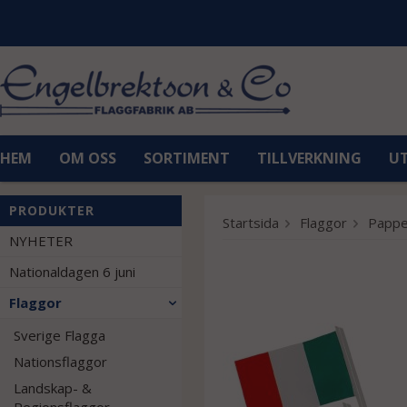
HEM
OM OSS
SORTIMENT
TILLVERKNING
U
PRODUKTER
Startsida
Flaggor
Pappe
NYHETER
Nationaldagen 6 juni
Flaggor
Sverige Flagga
Nationsflaggor
Landskap- &