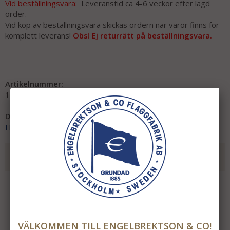
Vid beställningsvara:
Leveranstid ca 4-6 veckor efter lagd
order.
Vid köp av beställningsvara skickas ordern när varor finns för
komplett leverans!
Obs! Ej returrätt på beställningsvara.
Artikelnummer:
1258-30
Direktlänk:
Högerklicka och kopiera adressen
REKOMMENDERADE TILLBEHÖR TILL DENNA
PRODUKT
VÄLKOMMEN TILL ENGELBREKTSON & CO!