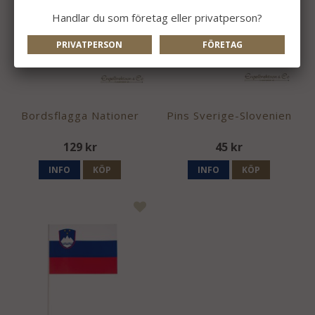
Handlar du som företag eller privatperson?
PRIVATPERSON
FÖRETAG
Bordsflagga Nationer
Pins Sverige-Slovenien
129 kr
45 kr
INFO
KÖP
INFO
KÖP