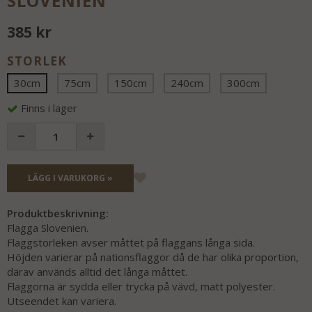
SLOVENIEN
385 kr
STORLEK
30cm
75cm
150cm
240cm
300cm
Finns i lager
LÄGG I VARUKORG »
Produktbeskrivning:
Flagga Slovenien.
Flaggstorleken avser måttet på flaggans långa sida.
Höjden varierar på nationsflaggor då de har olika proportion,
därav används alltid det långa måttet.
Flaggorna är sydda eller trycka på vävd, matt polyester.
Utseendet kan variera.