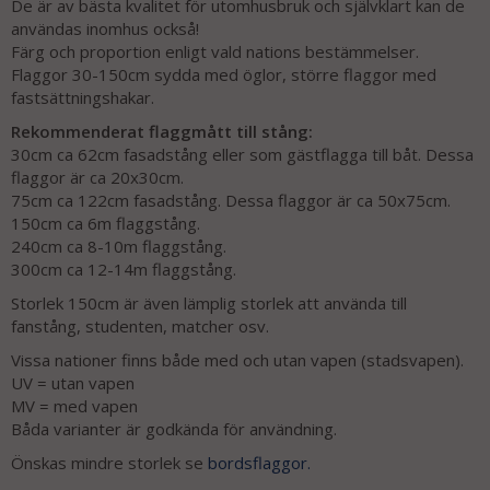
De är av bästa kvalitet för utomhusbruk och självklart kan de
användas inomhus också!
Färg och proportion enligt vald nations bestämmelser.
Flaggor 30-150cm sydda med öglor, större flaggor med
fastsättningshakar.
Rekommenderat flaggmått till stång:
30cm ca 62cm fasadstång eller som gästflagga till båt. Dessa
flaggor är ca 20x30cm.
75cm ca 122cm fasadstång. Dessa flaggor är ca 50x75cm.
150cm ca 6m flaggstång.
240cm ca 8-10m flaggstång.
300cm ca 12-14m flaggstång.
Storlek 150cm är även lämplig storlek att använda till
fanstång, studenten, matcher osv.
Vissa nationer finns både med och utan vapen (stadsvapen).
UV = utan vapen
MV = med vapen
Båda varianter är godkända för användning.
Önskas mindre storlek se
bordsflaggor.