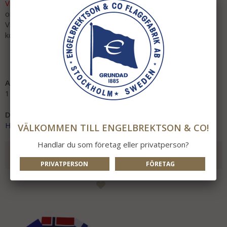
Vid beställningsvara:
Leveranstid ca 4-6 veckor efter lagd
order.
Vid köp av beställningsvara skickas ordern när varor finns för
komplett leverans!
Obs! Ej returrätt på beställningsvara.
Artikelnummer:
1138-30
Direktlänk:
Högerklicka och kopiera adressen
VÄLKOMMEN TILL ENGELBREKTSON & CO!
Handlar du som företag eller privatperson?
REKOMMENDERADE TILLBEHÖR TILL DENNA
PRODUKT
PRIVATPERSON
FÖRETAG