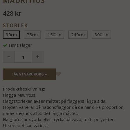
MAURITIUS
428 kr
STORLEK
30cm
75cm
150cm
240cm
300cm
Finns i lager
LÄGG I VARUKORG »
Produktbeskrivning:
Flagga Mauritius.
Flaggstorleken avser måttet på flaggans långa sida.
Höjden varierar på nationsflaggor då de har olika proportion,
därav används alltid det långa måttet.
Flaggorna är sydda eller trycka på vävd, matt polyester.
Utseendet kan variera.