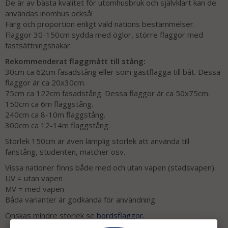
De är av bästa kvalitet för utomhusbruk och självklart kan de
användas inomhus också!
Färg och proportion enligt vald nations bestämmelser.
Flaggor 30-150cm sydda med öglor, större flaggor med
fastsättningshakar.
Rekommenderat flaggmått till stång:
30cm ca 62cm fasadstång eller som gästflagga till båt. Dessa
flaggor är ca 20x30cm.
75cm ca 122cm fasadstång. Dessa flaggor är ca 50x75cm.
150cm ca 6m flaggstång.
240cm ca 8-10m flaggstång.
300cm ca 12-14m flaggstång.
Storlek 150cm är även lämplig storlek att använda till
fanstång, studenten, matcher osv.
Vissa nationer finns både med och utan vapen (stadsvapen).
UV = utan vapen
MV = med vapen
Båda varianter är godkända för användning.
Önskas mindre storlek se
bordsflaggor.