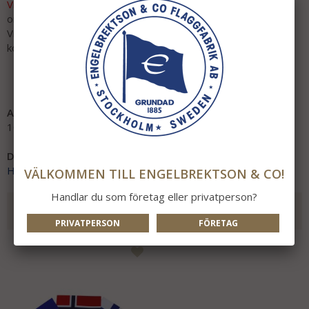
Vid beställningsvara:
Leveranstid ca 4-6 veckor efter lagd
order.
Vid köp av beställningsvara skickas ordern när varor finns för
komplett leverans!
Obs! Ej returrätt på beställningsvara.
Artikelnummer:
1093-30
Direktlänk:
Högerklicka och kopiera adressen
VÄLKOMMEN TILL ENGELBREKTSON & CO!
Handlar du som företag eller privatperson?
REKOMMENDERADE TILLBEHÖR TILL DENNA
PRODUKT
PRIVATPERSON
FÖRETAG