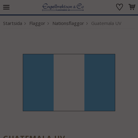
Startsida
Flaggor
Nationsflaggor
Guatemala UV
Produkten har blivit tillagd i varukorgen