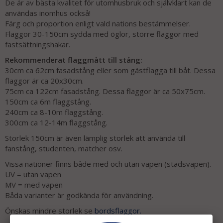
De är av bästa kvalitet för utomhusbruk och självklart kan de
användas inomhus också!
Färg och proportion enligt vald nations bestämmelser.
Flaggor 30-150cm sydda med öglor, större flaggor med
fastsättningshakar.
Rekommenderat flaggmått till stång:
30cm ca 62cm fasadstång eller som gästflagga till båt. Dessa
flaggor är ca 20x30cm.
75cm ca 122cm fasadstång. Dessa flaggor är ca 50x75cm.
150cm ca 6m flaggstång.
240cm ca 8-10m flaggstång.
300cm ca 12-14m flaggstång.
Storlek 150cm är även lämplig storlek att använda till
fanstång, studenten, matcher osv.
Vissa nationer finns både med och utan vapen (stadsvapen).
UV = utan vapen
MV = med vapen
Båda varianter är godkända för användning.
Önskas mindre storlek se
bordsflaggor.