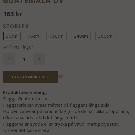
GUATEMALA UV
163 kr
STORLEK
30cm
75cm
150cm
240cm
300cm
Finns i lager
LÄGG I VARUKORG »
Produktbeskrivning:
Flagga Guatemala UV.
Flaggstorleken avser måttet på flaggans långa sida.
Höjden varierar på nationsflaggor då de har olika proportion,
därav används alltid det långa måttet.
Flaggorna är sydda eller trycka på vävd, matt polyester.
Utseendet kan variera.