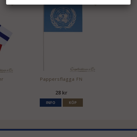
er
Pappersflagga FN
28 kr
INFO
KÖP