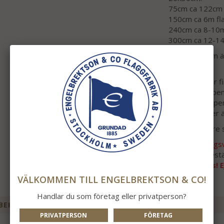
75cm ca 122cm 
150cm ca 6m fl
240cm ca 8-10m
300cm ca 12-14
Storlek 150cm är
matcher osv.
Vissa nationer 
UV = utan vape
MV = med vape
Båda varianter 
Önskas mindre 
Vid beställnings
Vid köp av bestä
leverans!
Obs! E
VÄLKOMMEN TILL ENGELBREKTSON & CO!
Handlar du som företag eller privatperson?
BEHÖR TILL DENNA PRODUKT
PRIVATPERSON
FÖRETAG