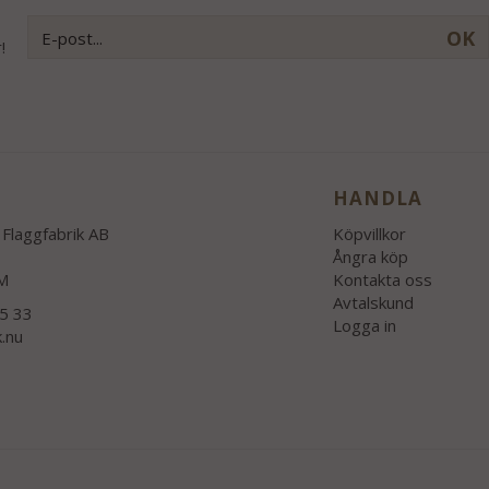
OK
!
HANDLA
Flaggfabrik AB
Köpvillkor
Ångra köp
M
Kontakta oss
Avtalskund
55 33
Logga in
k.nu