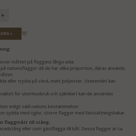
KORG »
ning:
avser måttet på flaggans långa sida.
 på nationsflaggor då de har olika proportion, därav används
måttet.
dda eller trycka på vävd, matt polyester. Utseendet kan
valitet för utomhusbruk och självklart kan de användas
tion enligt vald nations bestämmelser.
m sydda med öglor, större flaggor med fastsättningshakar.
flaggmått till stång:
adstång eller som gästflagga till båt. Dessa flaggor är ca