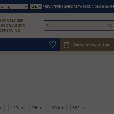
PRIVATPERSON
FÖRETAGSKUND
LOGGA IN
GOR I LAGER
LOGOFLAGGOR
 UTHYRNING
Din varukorg är tom!
m
150cm
240cm
300cm
360cm