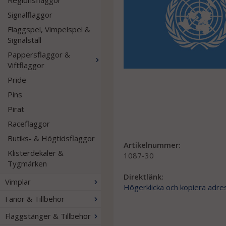
Regionsflaggor
Signalflaggor
Flaggspel, Vimpelspel &
Signalställ
Pappersflaggor &
Viftflaggor
Pride
Pins
Pirat
Raceflaggor
Butiks- & Högtidsflaggor
Artikelnummer:
Klisterdekaler &
1087-30
Tygmärken
Direktlänk:
Vimplar
Högerklicka och kopiera adre
Fanor & Tillbehör
Flaggstänger & Tillbehör