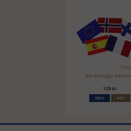
Bordsflagga Nation
129 kr
INFO
KÖP