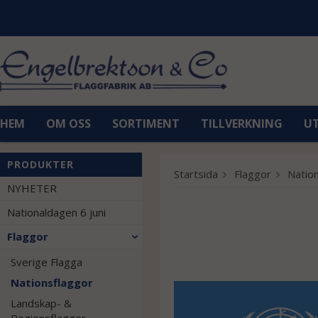
HEM
OM OSS
SORTIMENT
TILLVERKNING
U
PRODUKTER
Startsida
Flaggor
Natio
NYHETER
Nationaldagen 6 juni
Flaggor
Sverige Flagga
Nationsflaggor
Landskap- &