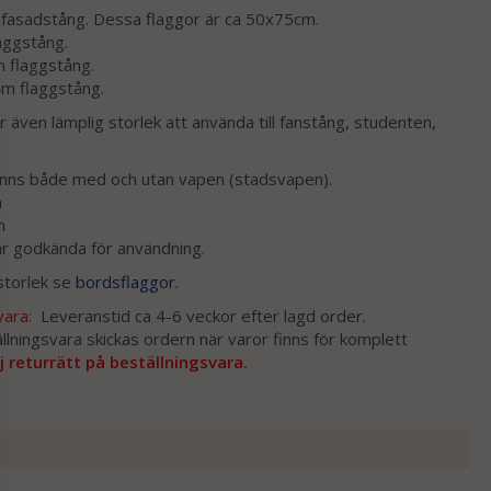
fasadstång. Dessa flaggor är ca 50x75cm.
aggstång.
 flaggstång.
m flaggstång.
 även lämplig storlek att använda till fanstång, studenten,
finns både med och utan vapen (stadsvapen).
n
n
är godkända för användning.
storlek se
bordsflaggor.
vara:
Leveranstid ca 4-6 veckor efter lagd order.
llningsvara skickas ordern när varor finns för komplett
j returrätt på beställningsvara.