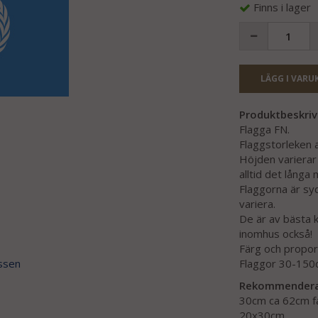
Finns i lager
LÄGG I VARU
Produktbeskriv
Flagga FN.
Flaggstorleken 
Höjden varierar
alltid det långa 
Flaggorna är sy
variera.
De är av bästa k
inomhus också!
Färg och propor
ssen
Flaggor 30-150c
Rekommenderat 
30cm ca 62cm fas
20x30cm.