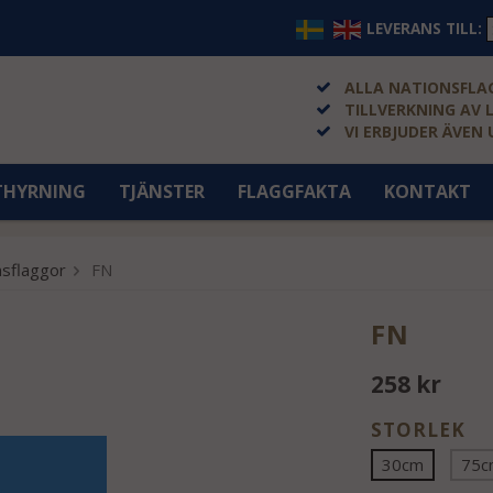
LEVERANS TILL:
ALLA NATIONSFLAG
TILLVERKNING AV 
VI ERBJUDER ÄVEN
THYRNING
TJÄNSTER
FLAGGFAKTA
KONTAKT
nsflaggor
FN
FN
258 kr
STORLEK
30cm
75c