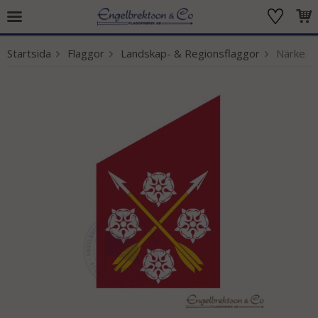
Startsida
Flaggor
Landskap- & Regionsflaggor
Närke
Produkten har blivit tillagd i varukorgen