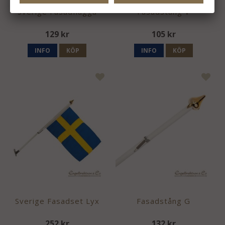
Sverige Fasadflagga
Fasadstång V
129 kr
105 kr
INFO
KÖP
INFO
KÖP
Sverige Fasadset Lyx
Fasadstång G
252 kr
132 kr