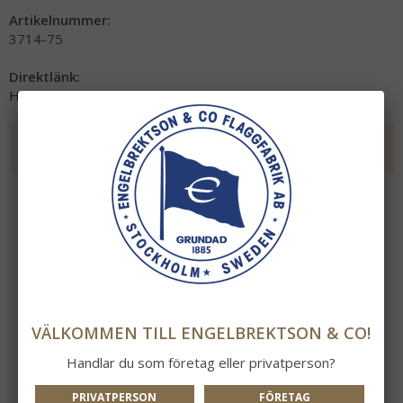
Artikelnummer:
3714-75
Direktlänk:
Högerklicka och kopiera adressen
REKOMMENDERADE TILLBEHÖR TILL DENNA
PRODUKT
VÄLKOMMEN TILL ENGELBREKTSON & CO!
Handlar du som företag eller privatperson?
PRIVATPERSON
FÖRETAG