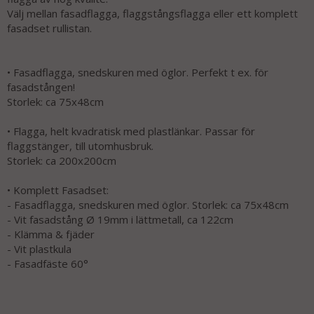
Välj mellan fasadflagga, flaggstångsflagga eller ett komplett
fasadset rullistan.
• Fasadflagga, snedskuren med öglor. Perfekt t ex. för
fasadstången!
Storlek: ca 75x48cm
• Flagga, helt kvadratisk med plastlänkar. Passar för
flaggstänger, till utomhusbruk.
Storlek: ca 200x200cm
• Komplett Fasadset:
- Fasadflagga, snedskuren med öglor. Storlek: ca 75x48cm
- Vit fasadstång Ø 19mm i lättmetall, ca 122cm
- Klämma & fjäder
- Vit plastkula
- Fasadfäste 60°