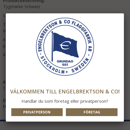
Produktbeskrivning:
Tygmärke Schweiz
Storlek: 50x70mm (flaggstorlek)
Tygmärket sys fast med invikta kanter, perfekt för att
dekorera kläder, väskor m.m.
Kallas även Schweiziskt sy-märke, klädmärke, textilmärke,
patch, dekorationsmärke eller broderimärke.
Köp 3 av samma och betala för 2!
Artikelnummer:
1392
VÄLKOMMEN TILL ENGELBREKTSON & CO!
Direktlänk:
Handlar du som företag eller privatperson?
Högerklicka och kopiera adressen
PRIVATPERSON
FÖRETAG