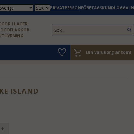
PRIVATPERSON
FÖRETAGSKUND
LOGGA IN
GOR I LAGER
LOGOFLAGGOR
 UTHYRNING
Din varukorg är tom!
KE ISLAND