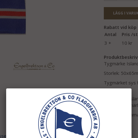
LÄGG I VARU
Rabatt vid köp a
Antal
Pris /st
3 +
10 kr
Produktbeskriv
Tygmärke Islan
Storlek: 50x65m
Tygmärket sys fa
m.m.
Kallas även Islä
dekorationsmärk
Köp 3 av samma 
ssen