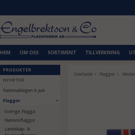
HEM
OM OSS
SORTIMENT
TILLVERKNING
U
PRODUKTER
Startsida
Flaggor
Klist
NYHETER
Nationaldagen 6 juni
Flaggor
Sverige Flagga
Nationsflaggor
Landskap- &