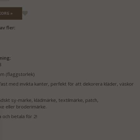
KORG »
v fler:
ning:
d
m (flaggstorlek)
st med invikta kanter, perfekt för att dekorera kläder, väskor
ndskt sy-märke, klädmärke, textilmärke, patch,
e eller broderimärke.
och betala för 2!