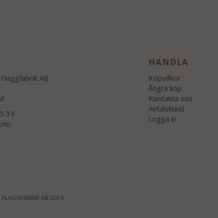
HANDLA
Flaggfabrik AB
Köpvillkor
Ångra köp
M
Kontakta oss
Avtalskund
55 33
Logga in
k.nu
 FLAGGFABRIK AB 2016