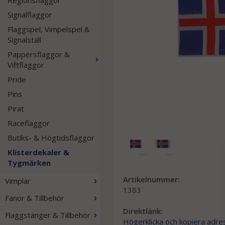
Regionsflaggor
Signalflaggor
Flaggspel, Vimpelspel &
Signalställ
Pappersflaggor &
Viftflaggor
Pride
Pins
Pirat
Raceflaggor
Butiks- & Högtidsflaggor
Klisterdekaler &
Tygmärken
Artikelnummer:
Vimplar
1383
Fanor & Tillbehör
Direktlänk:
Flaggstänger & Tillbehör
Högerklicka och kopiera adre