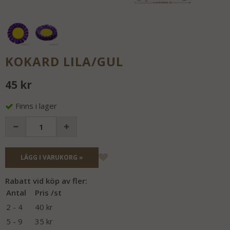
KOKARD LILA/GUL
45 kr
Finns i lager
LÄGG I VARUKORG »
Rabatt vid köp av fler:
Antal
Pris /st
2 - 4
40 kr
5 - 9
35 kr