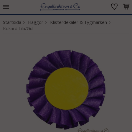
Startsida
Flaggor
Klisterdekaler & Tygmärken
Produkten har blivit tillagd i varukorgen
Kokard Lila/Gul