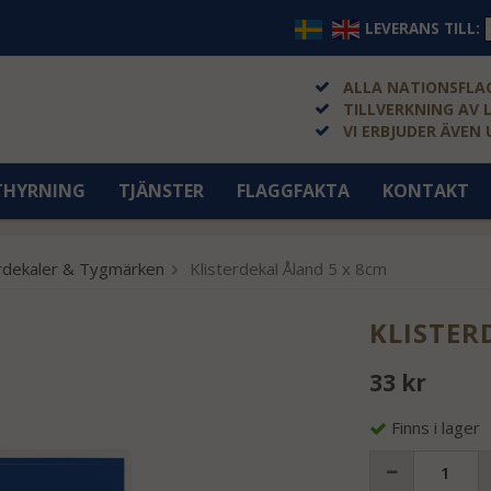
LEVERANS TILL:
ALLA NATIONSFLAG
TILLVERKNING AV 
VI ERBJUDER ÄVEN
THYRNING
TJÄNSTER
FLAGGFAKTA
KONTAKT
erdekaler & Tygmärken
Klisterdekal Åland 5 x 8cm
KLISTER
33 kr
Finns i lager