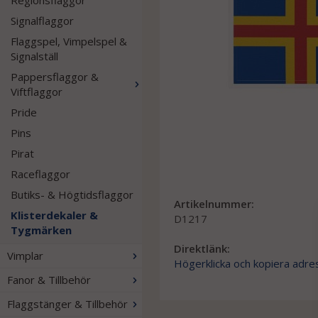
Regionsflaggor
Signalflaggor
Flaggspel, Vimpelspel &
Signalställ
Pappersflaggor &
Viftflaggor
Pride
Pins
Pirat
Raceflaggor
Butiks- & Högtidsflaggor
Artikelnummer:
Klisterdekaler &
D1217
Tygmärken
Direktlänk:
Vimplar
Högerklicka och kopiera adre
Fanor & Tillbehör
Flaggstänger & Tillbehör