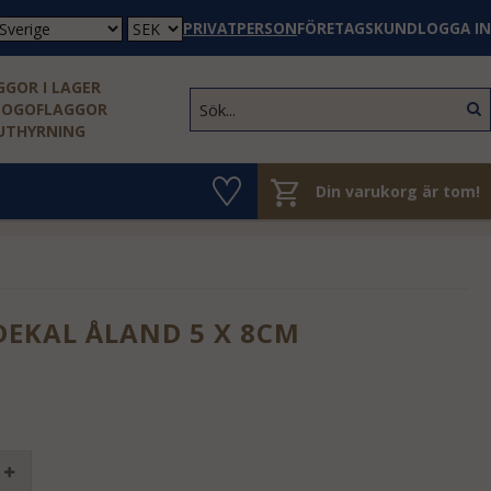
PRIVATPERSON
FÖRETAGSKUND
LOGGA IN
GOR I LAGER
LOGOFLAGGOR
 UTHYRNING
Din varukorg är tom!
DEKAL ÅLAND 5 X 8CM