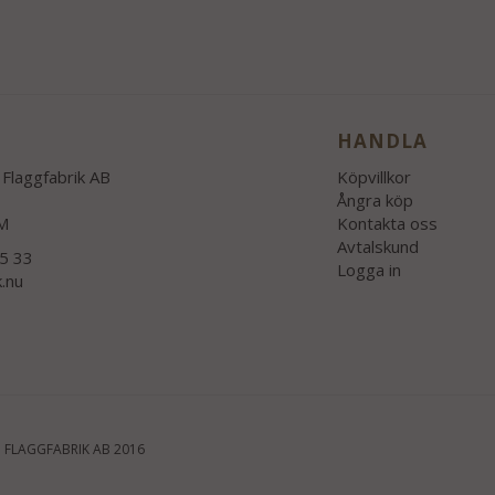
HANDLA
Flaggfabrik AB
Köpvillkor
Ångra köp
M
Kontakta oss
Avtalskund
55 33
Logga in
k.nu
 FLAGGFABRIK AB 2016