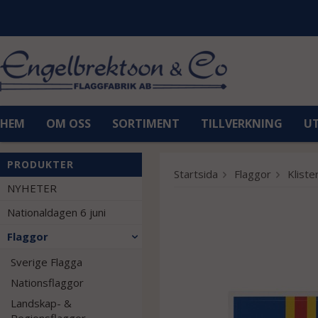
HEM
OM OSS
SORTIMENT
TILLVERKNING
U
PRODUKTER
Startsida
Flaggor
Klist
NYHETER
Nationaldagen 6 juni
Flaggor
Sverige Flagga
Nationsflaggor
Landskap- &