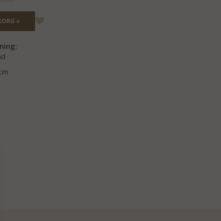
KORG »
ning:
nd
8cm