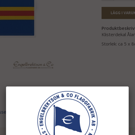
LÄGG I VARU
Produktbeskriv
Klisterdekal Åla
Storlek: ca 5 x 
ssen