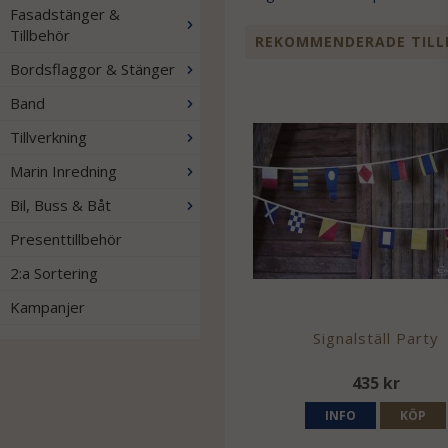
Fasadstänger &
Tillbehör
REKOMMENDERADE TILL
Bordsflaggor & Stänger
Band
Tillverkning
Marin Inredning
Bil, Buss & Båt
Presenttillbehör
2:a Sortering
Kampanjer
Signalställ Party
435 kr
INFO
KÖP