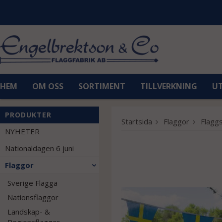
HEM
OM OSS
SORTIMENT
TILLVERKNING
U
PRODUKTER
Startsida
Flaggor
Flaggs
NYHETER
Nationaldagen 6 juni
Flaggor
Sverige Flagga
Nationsflaggor
Landskap- &