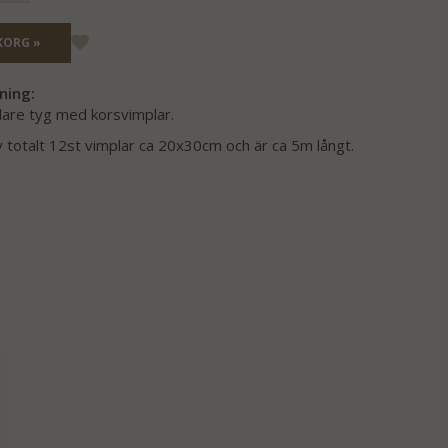
KORG »
ning:
lare tyg med korsvimplar.
 totalt 12st vimplar ca 20x30cm och är ca 5m långt.