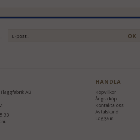
OK
!
HANDLA
Flaggfabrik AB
Köpvillkor
Ångra köp
M
Kontakta oss
Avtalskund
55 33
Logga in
k.nu