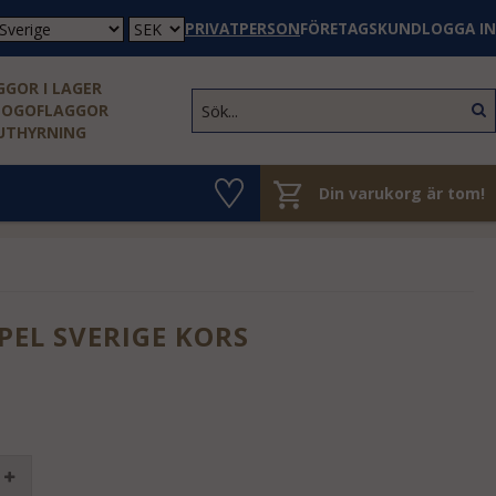
PRIVATPERSON
FÖRETAGSKUND
LOGGA IN
GOR I LAGER
LOGOFLAGGOR
 UTHYRNING
Din varukorg är tom!
PEL SVERIGE KORS