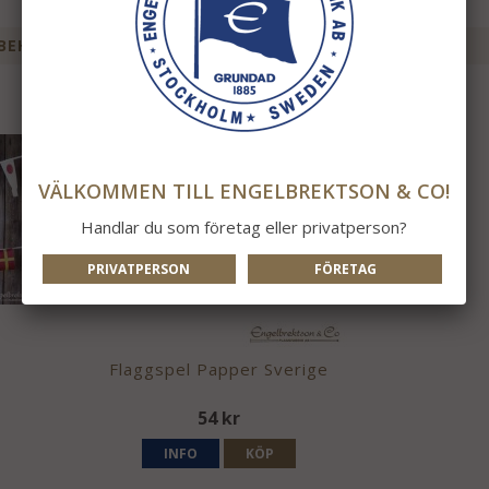
BEHÖR TILL DENNA PRODUKT
VÄLKOMMEN TILL ENGELBREKTSON & CO!
Handlar du som företag eller privatperson?
PRIVATPERSON
FÖRETAG
Flaggspel Papper Sverige
54 kr
INFO
KÖP