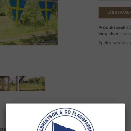
LÄGG I VARU
Produktbeskriv
Vimpelspel i enk
Spelet består av
ssen