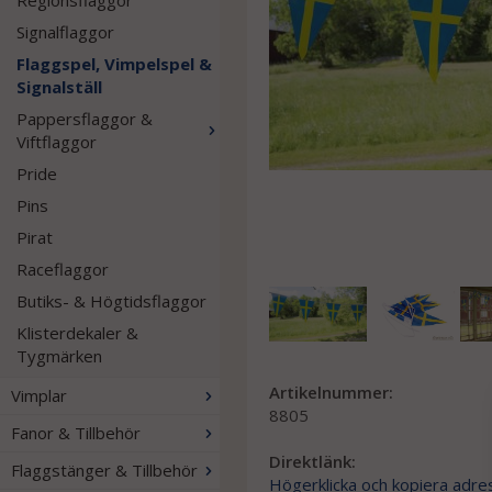
Regionsflaggor
Signalflaggor
Flaggspel, Vimpelspel &
Signalställ
Pappersflaggor &
Viftflaggor
Pride
Pins
Pirat
Raceflaggor
Butiks- & Högtidsflaggor
Klisterdekaler &
Tygmärken
Artikelnummer:
Vimplar
8805
Fanor & Tillbehör
Direktlänk:
Flaggstänger & Tillbehör
Högerklicka och kopiera adre