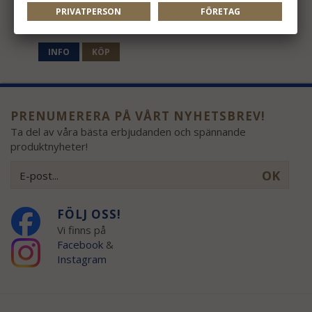
PRIVATPERSON
FÖRETAG
219 kr
INFO
KÖP
PRENUMERERA PÅ VÅRT NYHETSBREV!
Ta del av våra bästa erbjudanden och spännande
produktnyheter!
OK
FÖLJ OSS!
Vi finns på
Facebook
&
Instagram