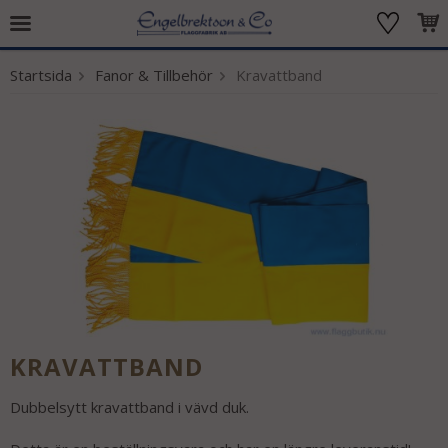
Startsida
Fanor & Tillbehör
Kravattband
Produkten har blivit tillagd i varukorgen
KRAVATTBAND
Dubbelsytt kravattband i vävd duk.