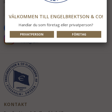
produktnyheter!
OK
VÄLKOMMEN TILL ENGELBREKTSON & CO!
Handlar du som företag eller privatperson?
FÖLJ OSS!
Vi finns på
PRIVATPERSON
FÖRETAG
Facebook
&
Instagram
KONTAKT