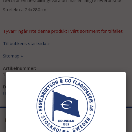
Detta är en beställningsvara och har en längre leveranstid!
Storlek: ca 24x280cm
Tyvärr ingår inte denna produkt i vårt sortiment för tillfället.
Till butikens startsida »
Sitemap »
Artikelnummer:
1826
Direktlänk:
Högerklicka och kopiera adressen
PRENUMERERA PÅ VÅRT NYHETSBREV!
Ta del av våra bästa erbjudanden och spännande