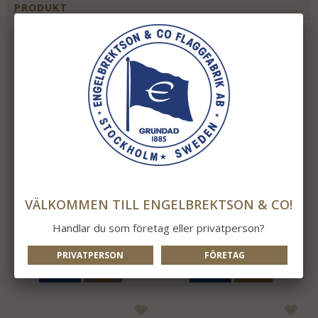
PRODUKT
VÄLKOMMEN TILL ENGELBREKTSON & CO!
Sverige Fasadflagga
Fanställ 1:a Rak
Handlar du som företag eller privatperson?
129 kr
2 995 kr
PRIVATPERSON
FÖRETAG
INFO
KÖP
INFO
KÖP