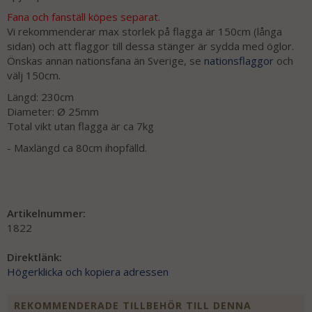
Fana och fanställ köpes separat.
Vi rekommenderar max storlek på flagga är 150cm (långa
sidan) och att flaggor till dessa stänger är sydda med öglor.
Önskas annan nationsfana än Sverige, se
nationsflaggor
och
välj 150cm.
Längd: 230cm
Diameter: Ø 25mm
Total vikt utan flagga är ca 7kg
- Maxlängd ca 80cm ihopfälld.
Artikelnummer:
1822
Direktlänk:
Högerklicka och kopiera adressen
REKOMMENDERADE TILLBEHÖR TILL DENNA