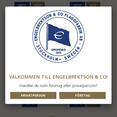
INFO
KÖP
INFO
KÖP
VÄLKOMMEN TILL ENGELBREKTSON & CO!
Band Röd R
Band Blå R
Handlar du som företag eller privatperson?
450 kr
450 kr
PRIVATPERSON
FÖRETAG
INFO
INFO
KÖP