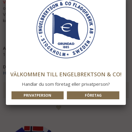
Vid beställningsvara:
Leveranstid ca 4-6 veckor efter lagd
order.
Vid köp av beställningsvara skickas ordern när varor finns för
komplett leverans!
Obs! Ej returrätt på beställningsvara.
Artikelnummer:
1098-30
Direktlänk:
Högerklicka och kopiera adressen
VÄLKOMMEN TILL ENGELBREKTSON & CO!
Handlar du som företag eller privatperson?
REKOMMENDERADE TILLBEHÖR TILL DENNA
PRODUKT
PRIVATPERSON
FÖRETAG