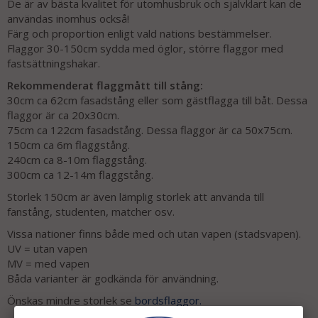
De är av bästa kvalitet för utomhusbruk och självklart kan de
användas inomhus också!
Färg och proportion enligt vald nations bestämmelser.
Flaggor 30-150cm sydda med öglor, större flaggor med
fastsättningshakar.
Rekommenderat flaggmått till stång:
30cm ca 62cm fasadstång eller som gästflagga till båt. Dessa
flaggor är ca 20x30cm.
75cm ca 122cm fasadstång. Dessa flaggor är ca 50x75cm.
150cm ca 6m flaggstång.
240cm ca 8-10m flaggstång.
300cm ca 12-14m flaggstång.
Storlek 150cm är även lämplig storlek att använda till
fanstång, studenten, matcher osv.
Vissa nationer finns både med och utan vapen (stadsvapen).
UV = utan vapen
MV = med vapen
Båda varianter är godkända för användning.
Önskas mindre storlek se
bordsflaggor.