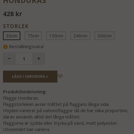
HONDURAS
428 kr
STORLEK
30cm
75cm
150cm
240cm
300cm
Beställningsvara!
LÄGG I VARUKORG »
Produktbeskrivning:
Flagga Honduras.
Flaggstorleken avser måttet på flaggans långa sida.
Höjden varierar på nationsflaggor då de har olika proportion,
därav används alltid det långa måttet.
Flaggorna är sydda eller trycka på vävd, matt polyester.
Utseendet kan variera.