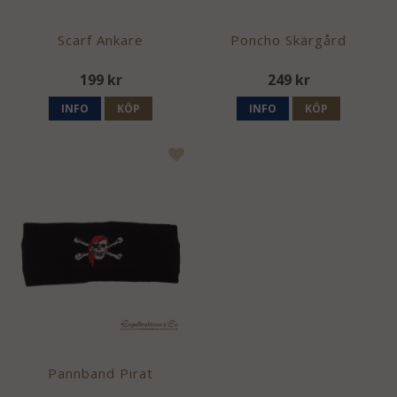
Scarf Ankare
Poncho Skärgård
199 kr
249 kr
INFO
KÖP
INFO
KÖP
Pannband Pirat