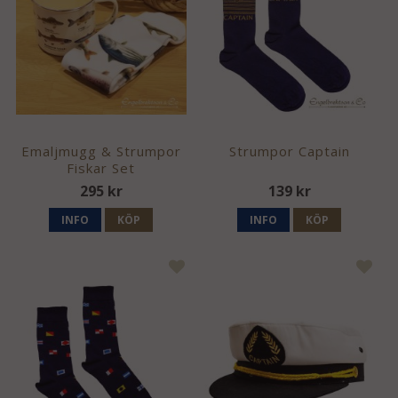
Emaljmugg & Strumpor
Strumpor Captain
Fiskar Set
295 kr
139 kr
INFO
KÖP
INFO
KÖP