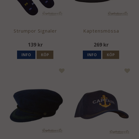
Strumpor Signaler
Kaptensmössa
139 kr
269 kr
INFO
KÖP
INFO
KÖP