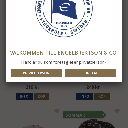
VÄLKOMMEN TILL ENGELBREKTSON & CO!
Handlar du som företag eller privatperson?
PRIVATPERSON
FÖRETAG
Mössa Captain
Mössa Marin Ankare
219 kr
249 kr
INFO
KÖP
INFO
KÖP
SOMMAR