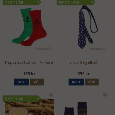
NYTT I ÅR!
NYTT I ÅR!
Kaptensstumpor Ankare
Slips Segelbåt
139 kr
399 kr
INFO
KÖP
INFO
KÖP
NYTT I ÅR!