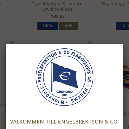
er
Signalflaggor Standard
Signalflagg
Styckpackade
132 kr
INFO
KÖP
INF
Signalställ Party
Signal
VÄLKOMMEN TILL ENGELBREKTSON & CO!
435 kr