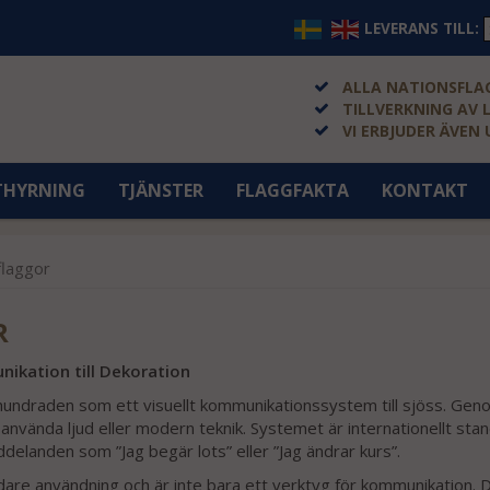
LEVERANS TILL:
ALLA NATIONSFLAG
TILLVERKNING AV 
VI ERBJUDER ÄVEN
THYRNING
TJÄNSTER
FLAGGFAKTA
KONTAKT
flaggor
R
nikation till Dekoration
rhundraden som ett visuellt kommunikationssystem till sjöss. Genom
nvända ljud eller modern teknik. Systemet är internationellt stand
ddelanden som ”Jag begär lots” eller ”Jag ändrar kurs”.
are användning och är inte bara ett verktyg för kommunikation. De a