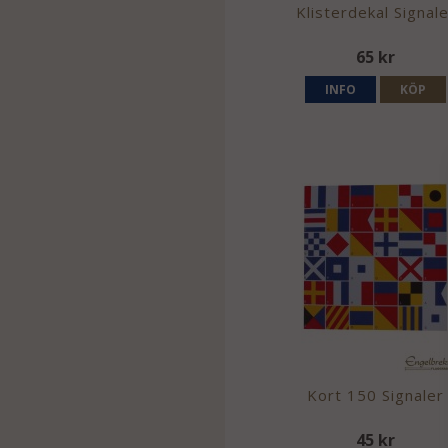
Klisterdekal Signal
65 kr
INFO
KÖP
Kort 150 Signaler
45 kr