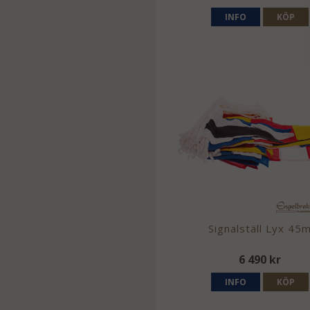
INFO
KÖP
Signalställ Lyx 45
6 490 kr
INFO
KÖP