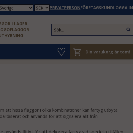
PRIVATPERSON
FÖRETAGSKUND
LOGGA IN
GOR I LAGER
LOGOFLAGGOR
 UTHYRNING
Din varukorg är tom!
 att hissa flaggor i olika kombinationer kan fartyg utbyta
ardiserat och används för att signalera allt från
nvänds flitigt för att dekorera fartyg vid speciella tillfällen,