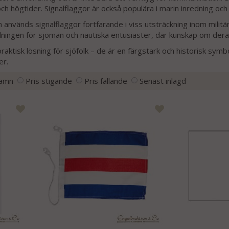
ch högtider. Signalflaggor är också populära i marin inredning och
n används signalflaggor fortfarande i viss utsträckning inom militä
ildningen för sjömän och nautiska entusiaster, där kunskap om der
praktisk lösning för sjöfolk – de är en färgstark och historisk sym
er.
amn
Pris stigande
Pris fallande
Senast inlagd