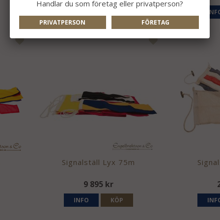
Handlar du som företag eller privatperson?
INFO
KÖP
INF
PRIVATPERSON
FÖRETAG
m
Signalställ Lyx 75m
Signal
9 895 kr
INFO
KÖP
INF