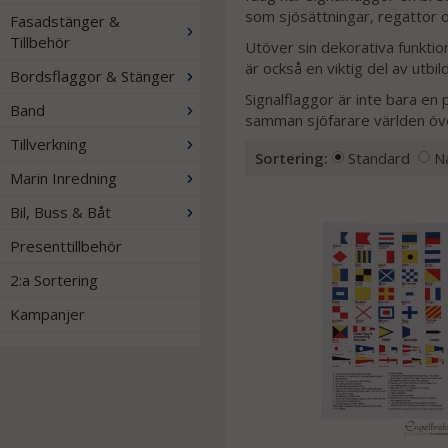
som sjösättningar, regattor o
Fasadstänger &
Tillbehör
Utöver sin dekorativa funktio
är också en viktig del av utb
Bordsflaggor & Stänger
Signalflaggor är inte bara en 
Band
samman sjöfarare världen öv
Tillverkning
Sortering:
Standard
N
Marin Inredning
Bil, Buss & Båt
Presenttillbehör
2:a Sortering
Kampanjer