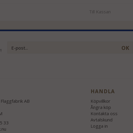
Till Kassan
OK
!
HANDLA
Flaggfabrik AB
Köpvillkor
Ångra köp
M
Kontakta oss
Avtalskund
55 33
Logga in
k.nu