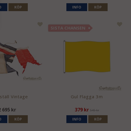
O
KÖP
INFO
KÖP
SISTA CHANSEN
ställ Vintage
Gul Flagga 3m
2 695 kr
379 kr
545 kr
O
KÖP
INFO
KÖP