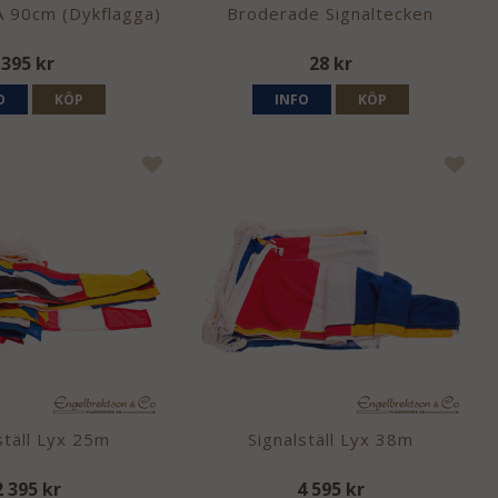
 A 90cm (Dykflagga)
Broderade Signaltecken
395 kr
28 kr
O
KÖP
INFO
KÖP
ställ Lyx 25m
Signalställ Lyx 38m
2 395 kr
4 595 kr