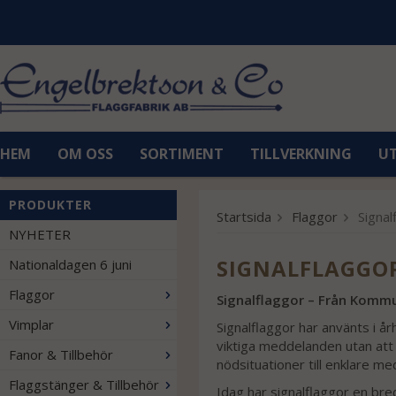
HEM
OM OSS
SORTIMENT
TILLVERKNING
U
PRODUKTER
Startsida
Flaggor
Signal
NYHETER
SIGNALFLAGGO
Nationaldagen 6 juni
Flaggor
Signalflaggor – Från Kommu
Vimplar
Signalflaggor har använts i å
viktiga meddelanden utan att a
Fanor & Tillbehör
nödsituationer till enklare me
Flaggstänger & Tillbehör
Idag har signalflaggor en bred