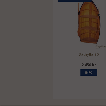
Båthylla 90
2 450 kr
INFO