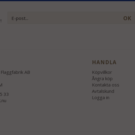
OK
!
HANDLA
Flaggfabrik AB
Köpvillkor
Ångra köp
M
Kontakta oss
Avtalskund
55 33
Logga in
k.nu