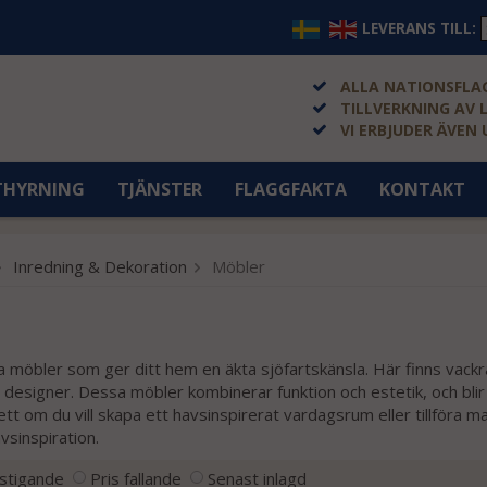
LEVERANS TILL:
ALLA NATIONSFLAG
TILLVERKNING AV 
VI ERBJUDER ÄVEN
THYRNING
TJÄNSTER
FLAGGFAKTA
KONTAKT
Inredning & Dekoration
Möbler
nika möbler som ger ditt hem en äkta sjöfartskänsla. Här finns vack
ka designer. Dessa möbler kombinerar funktion och estetik, och bl
t om du vill skapa ett havsinspirerat vardagsrum eller tillföra ma
vsinspiration.
 stigande
Pris fallande
Senast inlagd