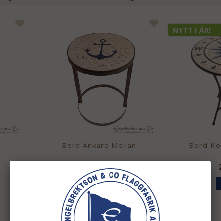
NYTT I ÅR!
Bord Ankare Mellan
Bord K
1 595 kr
INFO
KÖP