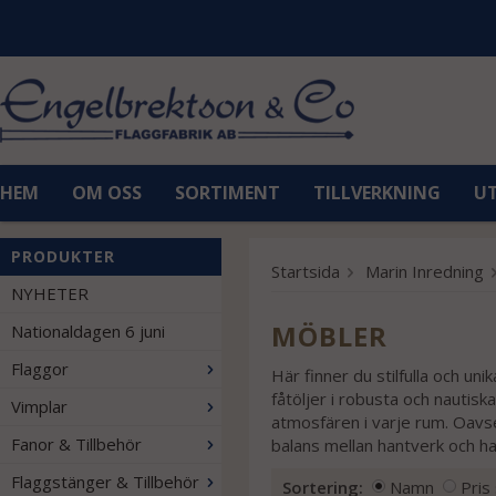
HEM
OM OSS
SORTIMENT
TILLVERKNING
U
PRODUKTER
Startsida
Marin Inredning
NYHETER
MÖBLER
Nationaldagen 6 juni
Flaggor
Här finner du stilfulla och u
fåtöljer i robusta och nautis
Vimplar
atmosfären i varje rum. Oavset
Fanor & Tillbehör
balans mellan hantverk och ha
Flaggstänger & Tillbehör
Sortering:
Namn
Pris