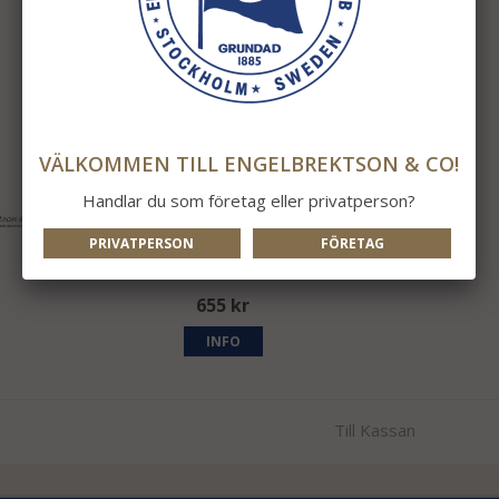
VÄLKOMMEN TILL ENGELBREKTSON & CO!
Handlar du som företag eller privatperson?
PRIVATPERSON
FÖRETAG
Repstege Jute
655 kr
INFO
Till Kassan