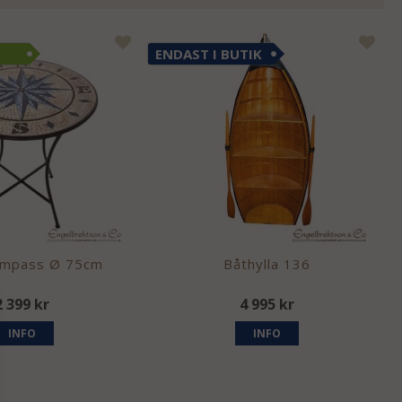
ENDAST I BUTIK
ompass Ø 75cm
Båthylla 136
2 399 kr
4 995 kr
INFO
INFO