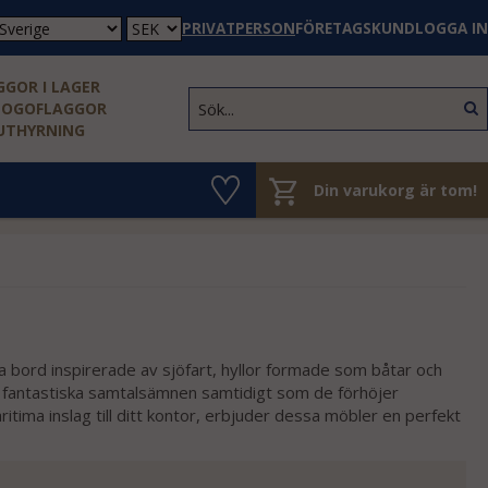
PRIVATPERSON
FÖRETAGSKUND
LOGGA IN
GOR I LAGER
LOGOFLAGGOR
 UTHYRNING
Din varukorg är tom!
ra bord inspirerade av sjöfart, hyllor formade som båtar och
ir fantastiska samtalsämnen samtidigt som de förhöjer
ritima inslag till ditt kontor, erbjuder dessa möbler en perfekt