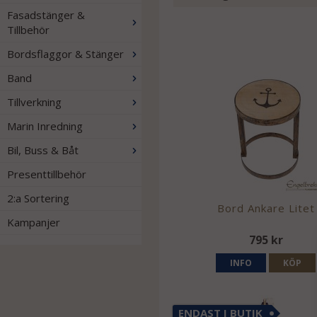
Fasadstänger &
Tillbehör
Bordsflaggor & Stänger
Band
Tillverkning
Marin Inredning
Bil, Buss & Båt
Presenttillbehör
2:a Sortering
Bord Ankare Litet
Kampanjer
795 kr
INFO
KÖP
ENDAST I BUTIK